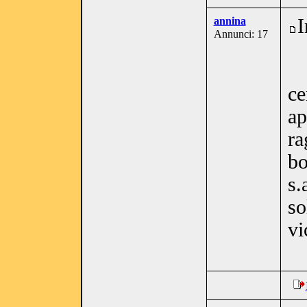
annina
I
Annunci: 17
ce
ap
ra
bo
s.
so
vi