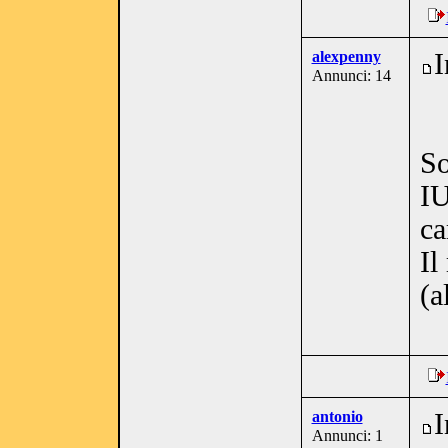
alexpenny
I
Annunci: 14
So
IU
ca
Il
(a
antonio
I
Annunci: 1