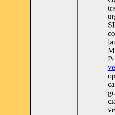
tr
ur
SI
co
la
M
Po
v
op
ca
gr
ci
v