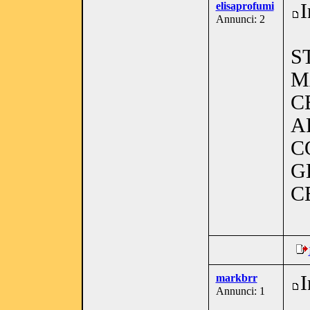
elisaprofumi
I
Annunci: 2
S
M
C
A
C
G
C
markbrr
I
Annunci: 1