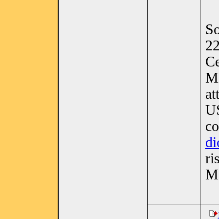
So
22
Ce
Mi
at
US
co
di
ri
M