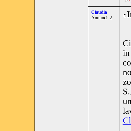
Claudia
I
Annunci: 2
Ci
in
co
no
zo
S.
un
la
Cl