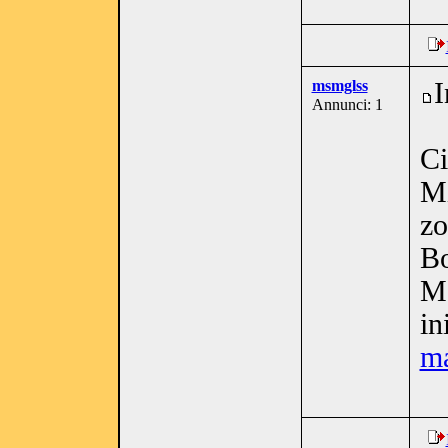
msmglss
I
Annunci: 1
Ci
Mi
zo
Bo
Ma
in
ma