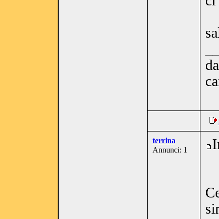
ci
sa
_
da
ca
terrina
I
Annunci: 1
Ce
si