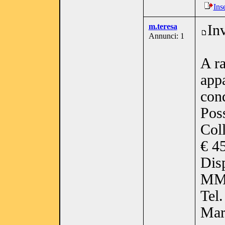
Ins
m.teresa
In
Annunci: 1
A ra
appa
cond
Poss
Col
€ 4
Disp
MM1
Tel
Mar