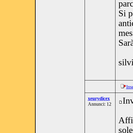
parc
Si 
anti
mesi
Sarà
sil
Ins
xeurydicex
In
Annunci: 12
Aff
sol