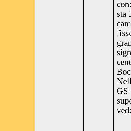
cond
sta 
came
fiss
gran
sign
cent
Boc
Nell
GS e
sup
ved