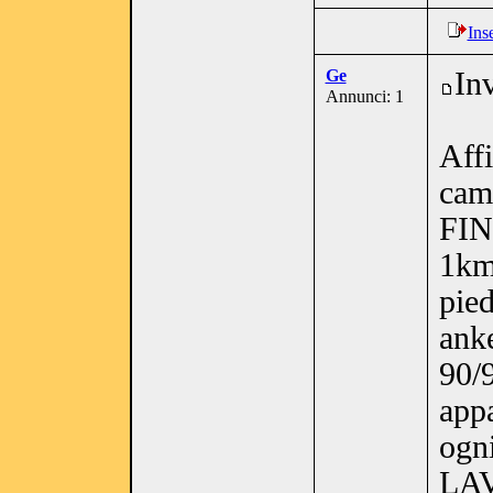
Ins
Ge
In
Annunci: 1
Aff
cam
FIN
1km
pied
anke
90/9
app
ogn
LA