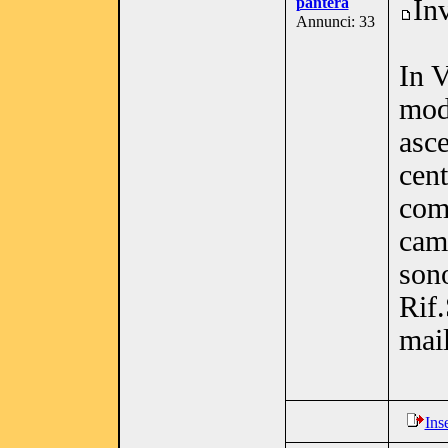
pantera
In
Annunci: 33
In V
mod
asce
cent
com
cam
sono
Rif
mai
Ins