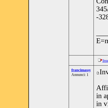
Con
345
-32
___
E=m
Ins
francimassy
In
Annunci: 1
Affi
in a
in v