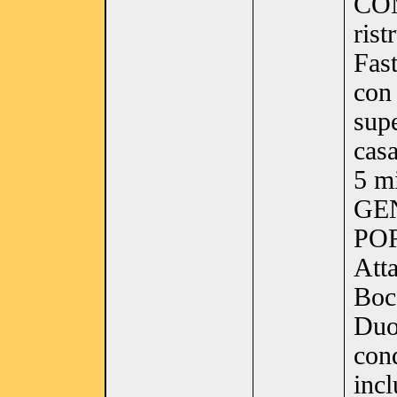
COM
rist
Fas
con 
supe
casa
5 m
GEN
POR
Atta
Bocc
Duo
con
inc