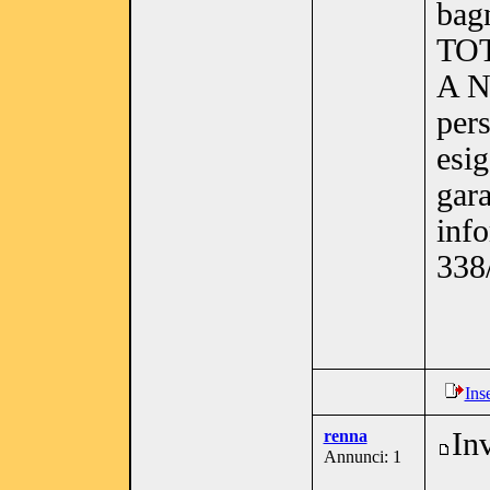
bagn
TO
A N
pers
esig
gara
inf
338
Ins
renna
In
Annunci: 1