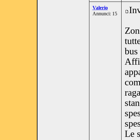
Valerio
In
Annunci: 15
Zon
tutt
bus
Affi
app
com
raga
sta
spes
spes
Le s