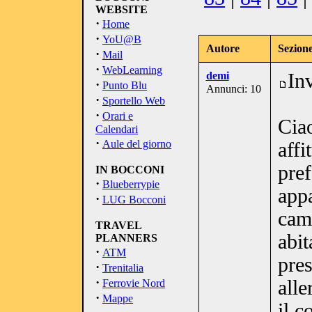
WEBSITE
·
Home
·
YoU@B
Autore
Sezione
·
Mail
·
WebLearning
demi
In
·
Punto Blu
Annunci: 10
·
Sportello Web
·
Orari e
Cia
Calendari
·
Aule del giorno
affi
pref
IN BOCCONI
·
Blueberrypie
app
·
LUG Bocconi
cam
TRAVEL
abit
PLANNERS
·
ATM
pres
·
Trenitalia
·
alle
Ferrovie Nord
·
Mappe
il c