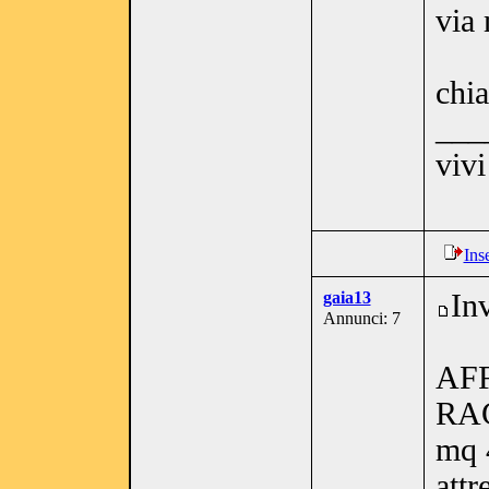
via
chi
___
vivi
Ins
gaia13
In
Annunci: 7
AF
RA
mq 
attr