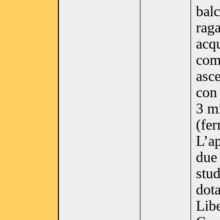
bal
raga
acqu
com
asce
con 
3 mi
(fer
L’a
due 
stud
dota
Libe