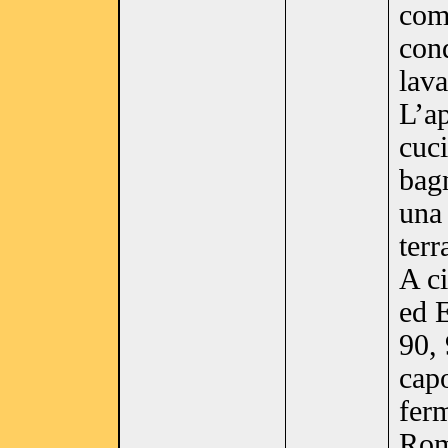
comf
cond
lava
L’a
cuci
bag
una 
terr
A c
ed E
90, 
cap
ferm
Rom