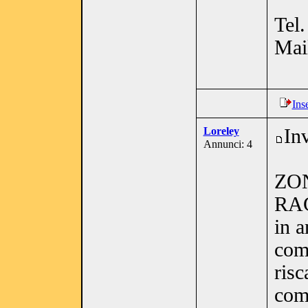
Tel
Mai
Ins
Loreley
In
Annunci: 4
ZO
RAG
in 
com
ris
com