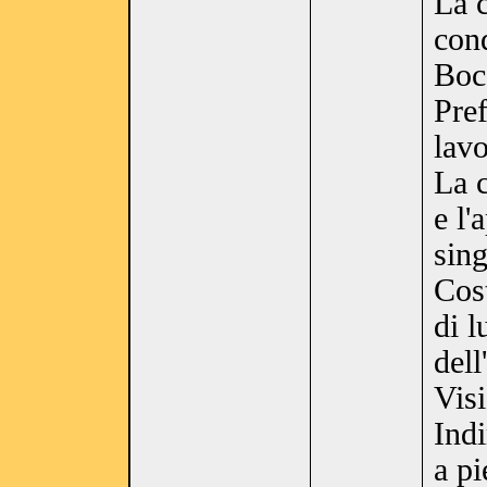
La 
con
Bocc
Pref
lav
La c
e l
sing
Cost
di l
dell
Visi
Indi
a pi