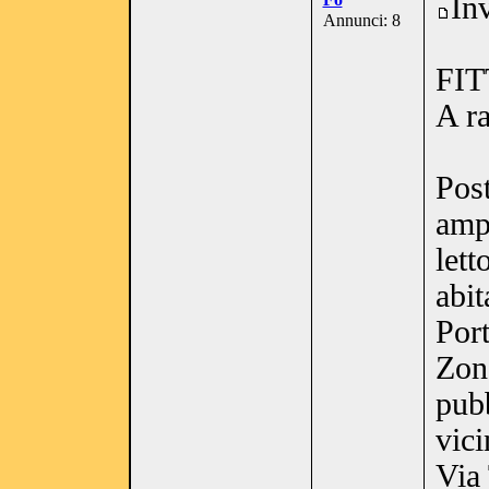
In
Annunci: 8
FIT
A r
Post
amp
lett
abit
Port
Zona
pubb
vici
Via 