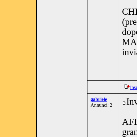
CH
(pre
dop
MA
invi
Ins
gabriele
In
Annunci: 2
AFF
gra