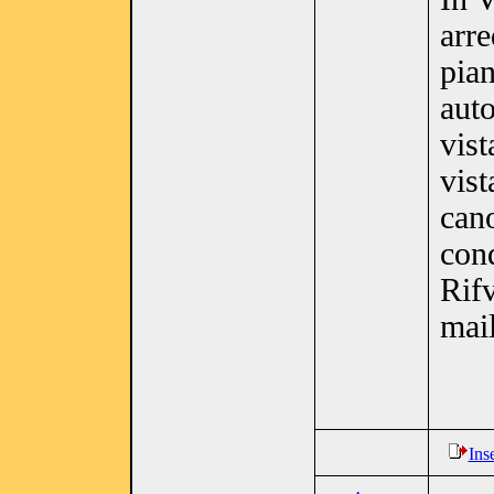
arre
pia
auto
vis
vist
cano
con
Rif
mai
Ins