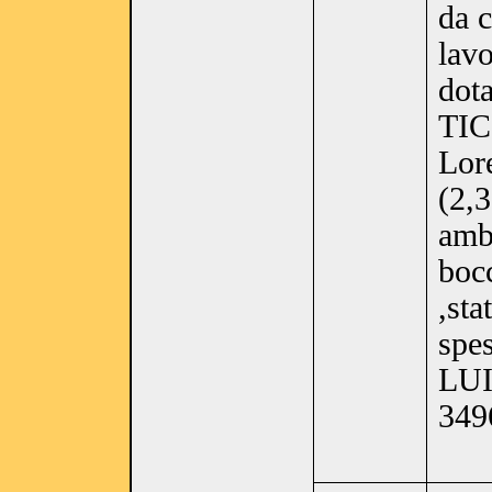
da 
lav
dota
TIC
Lor
(2,
amb
bocc
,st
spe
LUI
349