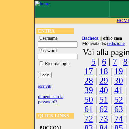
HOM
ENTRA
Username
Bacheca
|| offro casa
Moderata da:
redazione
Vai alla pagi
Password
5
|
6
|
7
|
8
Ricorda login
17
|
18
|
19
28
|
29
|
30
iscriviti
39
|
40
|
41
dimenticato la
50
|
51
|
52
password?
61
|
62
|
63
QUICK LINKS
72
|
73
|
74
83
|
84
|
85
BOCCONI