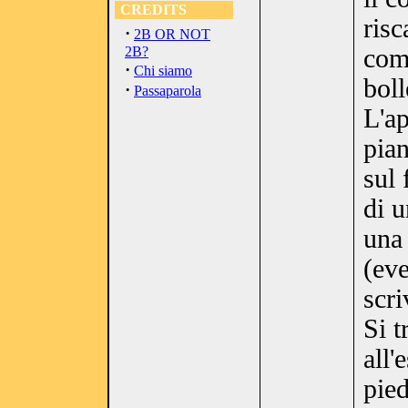
CREDITS
ris
·
2B OR NOT
2B?
comp
·
Chi siamo
boll
·
Passaparola
L'ap
pian
sul 
di u
una 
(ev
scri
Si t
all'
pied