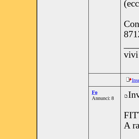
(ecc
Con
871
___
vivi
Ins
Fo
In
Annunci: 8
FIT
A r