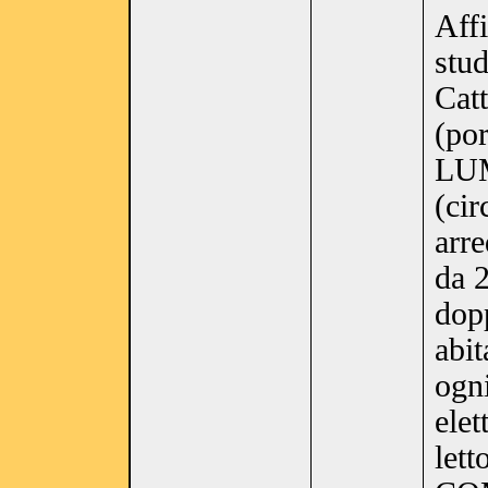
Aff
stud
Catt
(po
LU
(ci
arr
da 
dop
abi
ogni
elet
lett