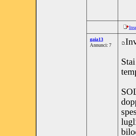
Ins
gaia13
In
Annunci: 7
Stai
tem
SOL
dop
spes
lugl
bilo