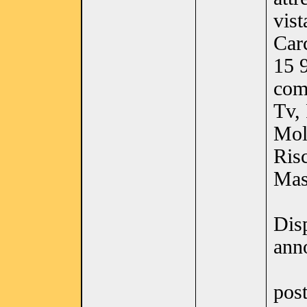
vist
Car
15 9
como
Tv, 
Molt
Ris
Mass
Disp
ann
pos