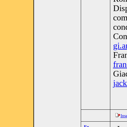
Dis
com
cond
Con
gi.
Fra
fra
Gia
jack
Ins
Fo