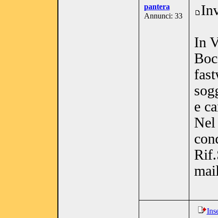
pantera
In
Annunci: 33
In V
Boc
fas
sogg
e ca
Nel 
con
Rif
mai
Ins