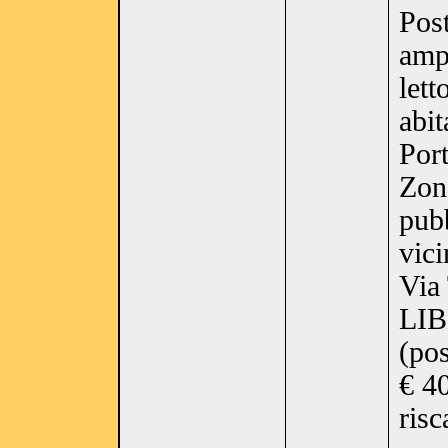
Post
amp
lett
abit
Port
Zona
pubb
vici
Via 
LI
(pos
€ 4
risc