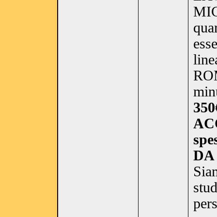
MIC
quar
esse
line
RO
minu
350
AC
spe
DA
Siam
stud
pers