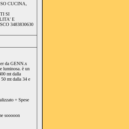
USO CUCINA,
I SI
ITA' E
SCO 3483830630
er da GENN.x
 luminosa. è un
 400 mt dalla
a 50 mt dalla 34 e
alizzato + Spese
 me sooooon