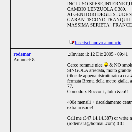
INCLUSO SPESE,INTERNET,
CAMBIO LENZUOLA € 380.
AI GENITORI DEGLI STUDENT
GARANTISCONO TRANQUILL
MASSIMA SERIETA'. FRANCE
Inserisci nuovo annuncio
rodemar
Inviato il: 12 Dic 2005 - 09:41
Annunci: 8
Cerco rommie nice
& NO smok
SINGOLA arredata, molto grande e
trilocale appena ristrutturato a cca
fermata Brenta della metro gialla, 
77.
Comodo x Bocconi , Iulm &co!!
400e mensili + riscaldamento centr
extra irrisorie!
Call me (347.14.14.387) or write
(rodemar3@hotmail.com) !!!!!