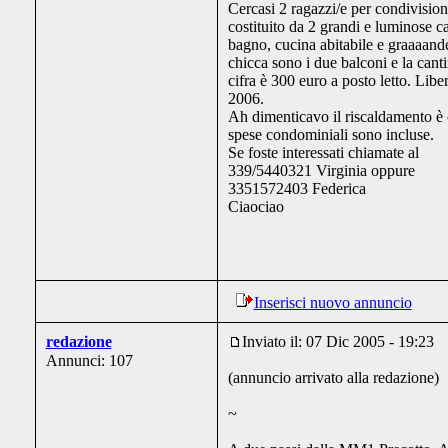
Cercasi 2 ragazzi/e per condivision
costituito da 2 grandi e luminose 
bagno, cucina abitabile e graaaand
chicca sono i due balconi e la can
cifra è 300 euro a posto letto. Lib
2006.
Ah dimenticavo il riscaldamento è c
spese condominiali sono incluse.
Se foste interessati chiamate al
339/5440321 Virginia oppure
3351572403 Federica
Ciaociao
Inserisci nuovo annuncio
redazione
Inviato il: 07 Dic 2005 - 19:23
Annunci: 107
(annuncio arrivato alla redazione)
~