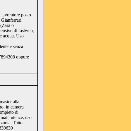
o lavoratore posto
 Gianferrari,
 (Zara o
ensivo di fastweb,
 e acqua. Uso
dente e senza
7894308 oppure
master alla
no, in camera
completo di
niali, utenze, uso
zuola. Tutto
3830630