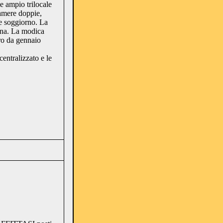
e ampio trilocale
camere doppie,
e soggiorno. La
tina. La modica
ero da gennaio
entralizzato e le