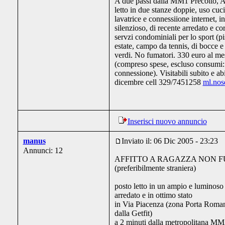
A due passi dalla MM1 Precotto,
letto in due stanze doppie, uso cuci
lavatrice e connessiione internet, 
silenzioso, di recente arredato e co
servzi condominiali per lo sport (pi
estate, campo da tennis, di bocce e
verdi. No fumatori. 330 euro al me
(compreso spese, escluso consumi: el
connessione). Visitabili subito e abi
dicembre cell 329/7451258
ml.nos
Inserisci nuovo annuncio
manus
Inviato il: 06 Dic 2005 - 23:23
Annunci: 12
AFFITTO A RAGAZZA NON 
(preferibilmente straniera)
posto letto in un ampio e luminoso
arredato e in ottimo stato
in Via Piacenza (zona Porta Roman
dalla Getfit)
a 2 minuti dalla metropolitana MM