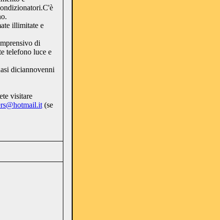
ondizionatori.C'è
no.
te illimitate e
comprensivo di
e telefono luce e
asi diciannovenni
te visitare
ers@hotmail.it
(se