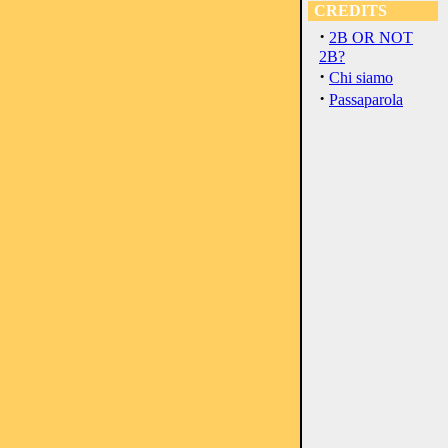
CREDITS
·
2B OR NOT
2B?
·
Chi siamo
·
Passaparola