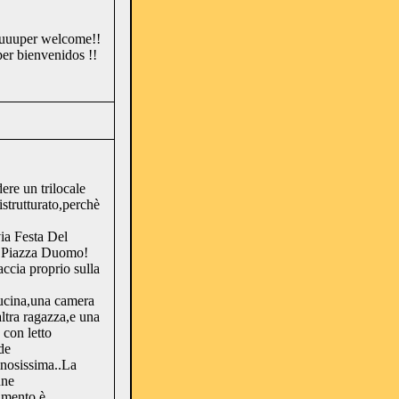
 Suuuper welcome!!
er bienvenidos !!
re un trilocale
strutturato,perchè
ia Festa Del
a Piazza Duomo!
accia proprio sulla
ucina,una camera
altra ragazza,e una
 con letto
de
inosissima..La
nne
damento è