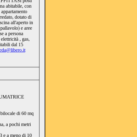
 AFFITTASI posti
na abitabile, con
in appartamento
rredato, dotato di
scina all'aperto in
 pallavolo) e aree
se a persona
ettricità , gas,
tabili dal 15
eda@libero.it
FUMATRICE
 bilocale di 60 mq
a, a pochi metri
3 e a meno di 10