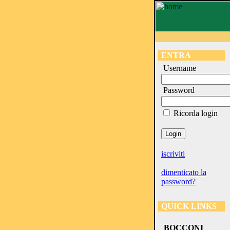
ENTRA
Username
Password
Ricorda login
iscriviti
dimenticato la
password?
QUICK LINKS
BOCCONI