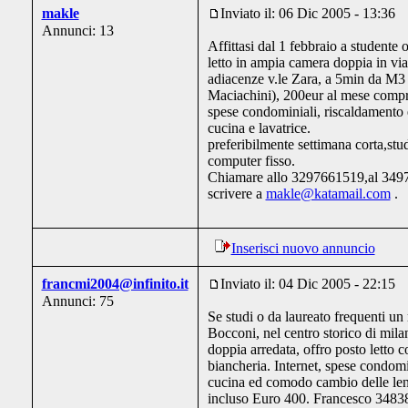
makle
Inviato il: 06 Dic 2005 - 13:36
Annunci: 13
Affittasi dal 1 febbraio a studente 
letto in ampia camera doppia in via
adiacenze v.le Zara, a 5min da M3
Maciachini), 200eur al mese compr
spese condominiali, riscaldamento
cucina e lavatrice.
preferibilmente settimana corta,stu
computer fisso.
Chiamare allo 3297661519,al 349
scrivere a
makle@katamail.com
.
Inserisci nuovo annuncio
francmi2004@infinito.it
Inviato il: 04 Dic 2005 - 22:15
Annunci: 75
Se studi o da laureato frequenti un 
Bocconi, nel centro storico di mila
doppia arredata, offro posto letto 
biancheria. Internet, spese condomi
cucina ed comodo cambio delle len
incluso Euro 400. Francesco 348