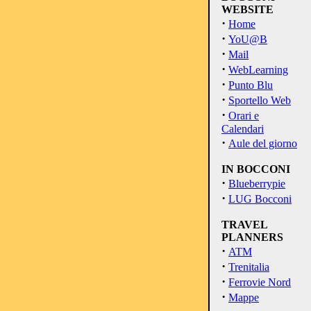
WEBSITE
·
Home
·
YoU@B
·
Mail
·
WebLearning
·
Punto Blu
·
Sportello Web
·
Orari e
Calendari
·
Aule del giorno
IN BOCCONI
·
Blueberrypie
·
LUG Bocconi
TRAVEL
PLANNERS
·
ATM
·
Trenitalia
·
Ferrovie Nord
·
Mappe