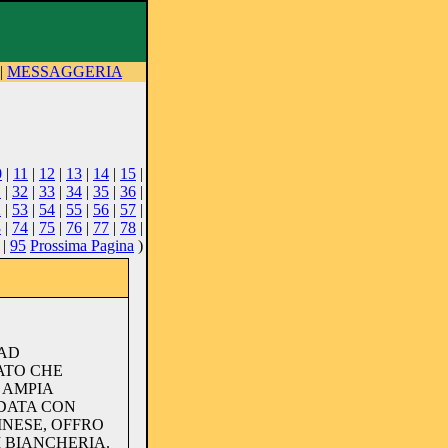
|
MESSAGGERIA
0
|
11
|
12
|
13
|
14
|
15
|
1
|
32
|
33
|
34
|
35
|
36
|
2
|
53
|
54
|
55
|
56
|
57
|
3
|
74
|
75
|
76
|
77
|
78
|
|
95
Prossima Pagina
)
 AD
ATO CHE
 AMPIA
DATA CON
INESE, OFFRO
 BIANCHERIA.