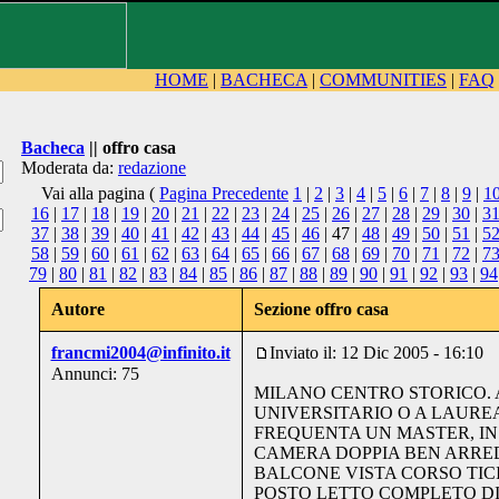
HOME
|
BACHECA
|
COMMUNITIES
|
FAQ
Bacheca
|| offro casa
Moderata da:
redazione
Vai alla pagina (
Pagina Precedente
1
|
2
|
3
|
4
|
5
|
6
|
7
|
8
|
9
|
1
16
|
17
|
18
|
19
|
20
|
21
|
22
|
23
|
24
|
25
|
26
|
27
|
28
|
29
|
30
|
3
37
|
38
|
39
|
40
|
41
|
42
|
43
|
44
|
45
|
46
| 47 |
48
|
49
|
50
|
51
|
5
58
|
59
|
60
|
61
|
62
|
63
|
64
|
65
|
66
|
67
|
68
|
69
|
70
|
71
|
72
|
7
79
|
80
|
81
|
82
|
83
|
84
|
85
|
86
|
87
|
88
|
89
|
90
|
91
|
92
|
93
|
94
Autore
Sezione offro casa
francmi2004@infinito.it
Inviato il: 12 Dic 2005 - 16:10
Annunci: 75
MILANO CENTRO STORICO.
UNIVERSITARIO O A LAURE
FREQUENTA UN MASTER, IN
CAMERA DOPPIA BEN ARRE
BALCONE VISTA CORSO TIC
POSTO LETTO COMPLETO DI