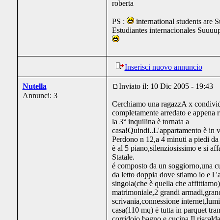
roberta
PS :
international students are
Estudiantes internacionales Suuuup
Inserisci nuovo annuncio
Nutella
Inviato il: 10 Dic 2005 - 19:43
Annunci: 3
Cerchiamo una ragazzA x condivide
completamente arredato e appena ri
la 3° inquilina è tornata a
casa!Quindi..L'appartamento è in v
Perdono n 12,a 4 minuti a piedi d
è al 5 piano,silenziosissimo e si aff
Statale.
é composto da un soggiorno,una c
da letto doppia dove stiamo io e l '
singola(che è quella che affittiamo)
matrimoniale,2 grandi armadi,gran
scrivania,connessione internet,lum
casa(110 mq) è tutta in parquet tra
corridoio,bagno e cucina.Il riscal