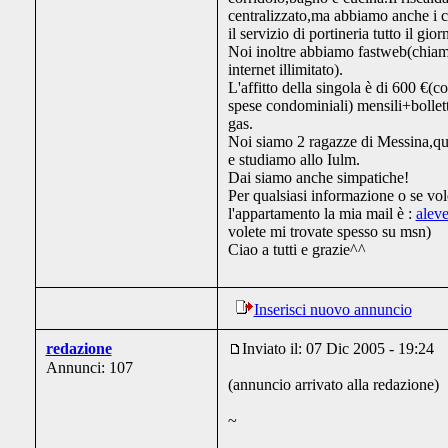
centralizzato,ma abbiamo anche i c
il servizio di portineria tutto il gior
Noi inoltre abbiamo fastweb(chiama
internet illimitato).
L'affitto della singola è di 600 €(
spese condominiali) mensili+bollett
gas.
Noi siamo 2 ragazze di Messina,qu
e studiamo allo Iulm.
Dai siamo anche simpatiche!
Per qualsiasi informazione o se vole
l'appartamento la mia mail è :
alev
volete mi trovate spesso su msn)
Ciao a tutti e grazie^^
Inserisci nuovo annuncio
redazione
Inviato il: 07 Dic 2005 - 19:24
Annunci: 107
(annuncio arrivato alla redazione)
~