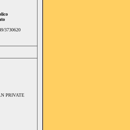
lico
ato
49/3730620
AN PRIVATE