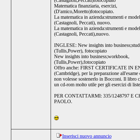
(Castagnoli,Peccati)fotocopiato
Matematica finanziaria, esercizi,
(D'amico,Moretto)fotocopiato.
La matematica in azienda:strumenti e model
(Castagnoli, Peccati), nuovo.
La matematica in azienda:strumenti e model
(Castagnoli, Peccati),nuovo.
INGLESE: New insights into business;stude
(Tullis,Power), fotocopiato
New insights into business;workbook,
(Tullis,Power),fotocopiato
Offro anche: FIRST CERTIFICATE IN 
(Cambridge), per la preparazione all'esame d
non volesse sostenerlo in Bocconi. Il libr
un cd-rom molto utile per gli esercizi di l
PER CONTATTARMI: 335/1248797 E C
PAOLO.
Inserisci nuovo annuncio