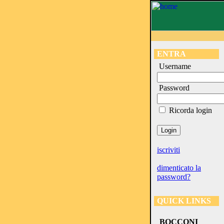
ENTRA
Username
Password
Ricorda login
iscriviti
dimenticato la
password?
QUICK LINKS
BOCCONI