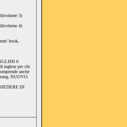
li(volume 3)
li(volume 4)
nts' book,
ENGLISH 6
i inglese per chi
o comprende anche
istening. NUOVO.
HIEDERE DI