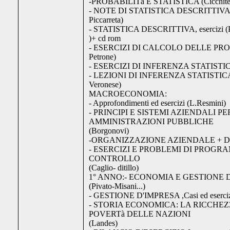
-PROBABILITà E STATISTICA (Cicchitel
- NOTE DI STATISTICA DESCRITTIVA (
Piccarreta)
- STATISTICA DESCRITTIVA, esercizi (Pi
)+ cd rom
- ESERCIZI DI CALCOLO DELLE PROB
Petrone)
- ESERCIZI DI INFERENZA STATISTICA
- LEZIONI DI INFERENZA STATISTICA (
Veronese)
MACROECONOMIA:
- Approfondimenti ed esercizi (L.Resmini)
- PRINCIPI E SISTEMI AZIENDALI PE
AMMINISTRAZIONI PUBBLICHE
(Borgonovi)
-ORGANIZZAZIONE AZIENDALE + D
- ESERCIZI E PROBLEMI DI PROGR
CONTROLLO
(Caglio- ditillo)
1° ANNO:- ECONOMIA E GESTIONE 
(Pivato-Misani...)
- GESTIONE D'IMPRESA ,Casi ed esercizi
- STORIA ECONOMICA: LA RICCHEZ
POVERTà DELLE NAZIONI
(Landes)