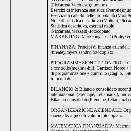
(Piccarreta,Veronese)(nuovoo)
Esercizi di inferenza statistica (Petrone)(nu
Esercizi di calcolo delle probabilità (Mira,
Note di statistica descrittiva (Molteni, Picc
Statistica descrittiva, esercizi risolti,
(Piccarreta,Mezzetti),fotocopiato.
MARKETING: Marketing 1 e 2 (Pride,Ferr
FINANAZA: Principi di finanza aziendale 
(brealey,myers,sandri),fotocopiato
PROGRAMMAZIONE E CONTROLLO: P
e controllo(mcgraw-hill),Garrison,Noree + 
di programmazione e controllo (Caglio, Diti
fotocopiati.
BILANCIO 2: Bilancio consolidato secondo
internazionali (Prencipe, Tettamanzi), nuov
Bilancio consolidato(Prencipe,Tettamanzi)
ORGANIZZAZIONE AZIENDALE: Organ
aziendale. 2 piccoli volumi fotocopiati.
MATEMATICA FINANZIARIA: Matematica