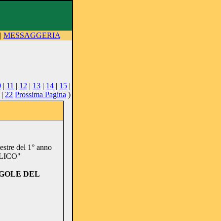
|
MESSAGGERIA
0
|
11
|
12
|
13
|
14
|
15
|
|
22
Prossima Pagina
)
mestre del 1° anno
LICO"
EGOLE DEL