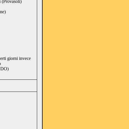
(Provasoli)
one)
erti giorni invece
o
EDO)