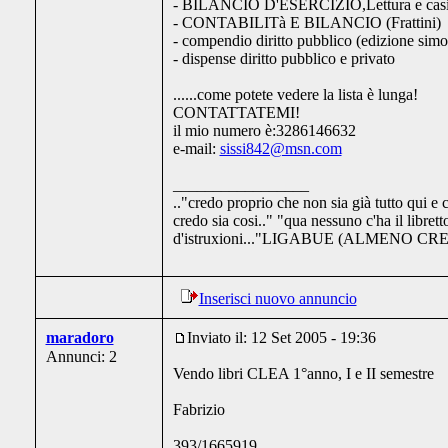
- BILANCIO D'ESERCIZIO,Lettura e casi 
- CONTABILITà E BILANCIO (Frattini)
- compendio diritto pubblico (edizione sim
- dispense diritto pubblico e privato
......come potete vedere la lista è lunga!
CONTATTATEMI!
il mio numero è:3286146632
e-mail:
sissi842@msn.com
_________________
.."credo proprio che non sia già tutto qui e c
credo sia cosi.." "qua nessuno c'ha il librett
d'istruxioni..."LIGABUE (ALMENO CR
Inserisci nuovo annuncio
maradoro
Inviato il: 12 Set 2005 - 19:36
Annunci: 2
Vendo libri CLEA 1°anno, I e II semestre
Fabrizio
393/1665919