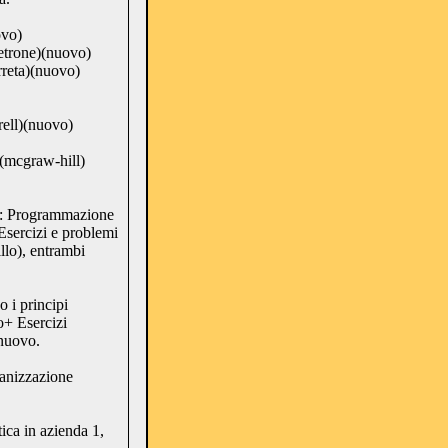
ovo)
Petrone)(nuovo)
arreta)(nuovo)
ell)(nuovo)
(mcgraw-hill)
rogrammazione
Esercizi e problemi
llo), entrambi
 i principi
o+ Esercizi
,nuovo.
izzazione
 in azienda 1,