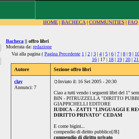
HOME
|
BACHECA
|
COMMUNITIES
|
FAQ
Bacheca
|| offro libri
Moderata da:
redazione
Vai alla pagina (
Pagina Precedente
1
|
2
|
3
|
4
|
5
|
6
|
7
|
8
|
9
|
1
16
| 17 |
18
|
19
|
20
|
21
Autore
Sezione offro libri
clay
Inviato il: 16 Set 2005 - 20:30
Annunci: 7
Ciao a tutti vendo i seguenti libri del 1° se
BIN - PITRUZZELLA "DIRITTO PUBB
GIAPPICHELLI EDITORE
IUDICA - ZATTI "LINGUAGGI E R
DIRITTO PRIVATO" CEDAM
E come bigini...
compendio di diritto pubblico[/B]
compendio di diritto privato