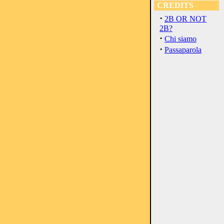
CREDITS
·
2B OR NOT
2B?
·
Chi siamo
·
Passaparola