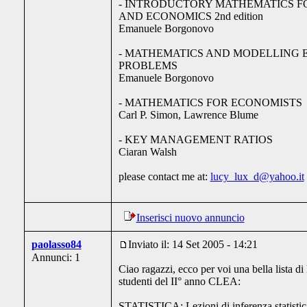
- INTRODUCTORY MATHEMATICS F
AND ECONOMICS 2nd edition
Emanuele Borgonovo
- MATHEMATICS AND MODELLING 
PROBLEMS
Emanuele Borgonovo
- MATHEMATICS FOR ECONOMISTS
Carl P. Simon, Lawrence Blume
- KEY MANAGEMENT RATIOS
Ciaran Walsh
please contact me at:
lucy_lux_d@yahoo.it
Inserisci nuovo annuncio
paolasso84
Inviato il: 14 Set 2005 - 14:21
Annunci: 1
Ciao ragazzi, ecco per voi una bella lista di l
studenti del II° anno CLEA:
STATISTICA: Lezioni di inferenza statistic