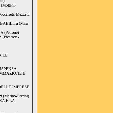
li)
Molteni-
ccarreta-Mezzetti
ABILITà (Mira-
 (Petrone)
Picarreta-
R LE
ISPENSA
AMMAZIONE E
DELLE IMPRESE
 (Marino-Perrini)
ZA E LA