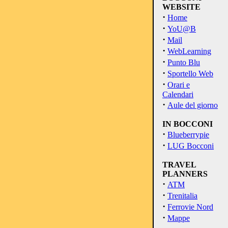
WEBSITE
·
Home
·
YoU@B
·
Mail
·
WebLearning
·
Punto Blu
·
Sportello Web
·
Orari e
Calendari
·
Aule del giorno
IN BOCCONI
·
Blueberrypie
·
LUG Bocconi
TRAVEL
PLANNERS
·
ATM
·
Trenitalia
·
Ferrovie Nord
·
Mappe