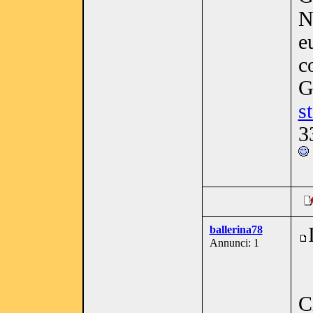
N
e
c
G
s
3
ballerina78
Annunci: 1
C