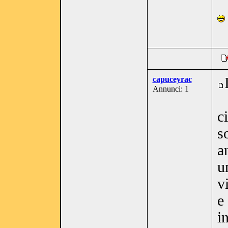
capuceyrac
Annunci: 1
c
s
a
u
v
e
i