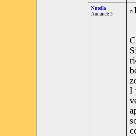
Nutella
Annunci: 3
C
S
r
b
z
I
v
a
s
co