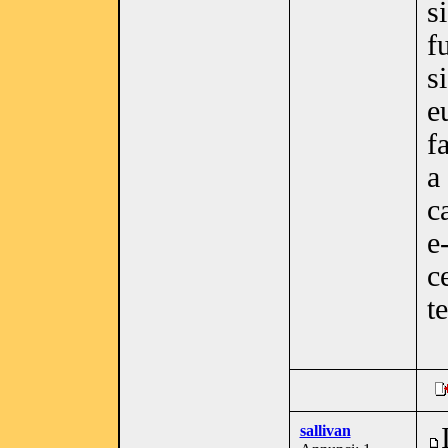
s
f
s
e
f
a
c
e
c
t
sallivan