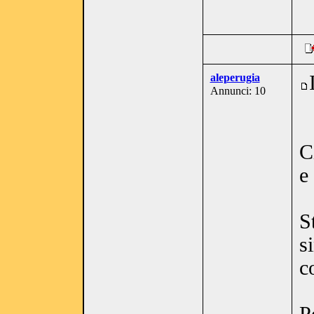
aleperugia
Annunci: 10
C
e
S
s
c