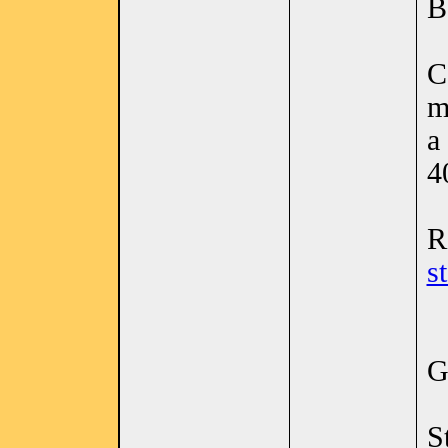
B
C
m
a
4
R
s
G
S