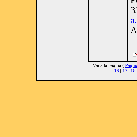
P
3
a
A
Vai alla pagina (
Pagin
16
|
17
|
18