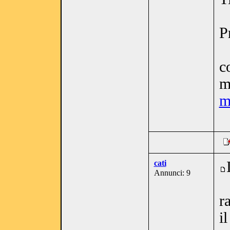
P
c
m
m
cati
Annunci: 9
r
i