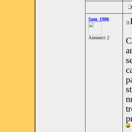
Sam_1986
Annunci: 2
C
a
s
c
p
s
n
t
p