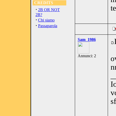
CREDITS
t
·
2B OR NOT
2B?
·
Chi siamo
·
Passaparola
Sam_1986
Annunci: 2
o
n
_
I
v
s