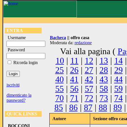
ENTRA
Username
Bacheca
|| offro casa
Moderata da:
redazione
Vai alla pagina (
Pa
Password
10
|
11
|
12
|
13
|
14
Ricorda login
25
|
26
|
27
|
28
|
29
40
|
41
|
42
|
43
|
44
iscriviti
55
|
56
|
57
|
58
|
59
dimenticato la
70
|
71
|
72
|
73
|
74
password?
85
|
86
|
87
|
88
|
89
QUICK LINKS
Autore
Sezione offro cas
BOCCONI