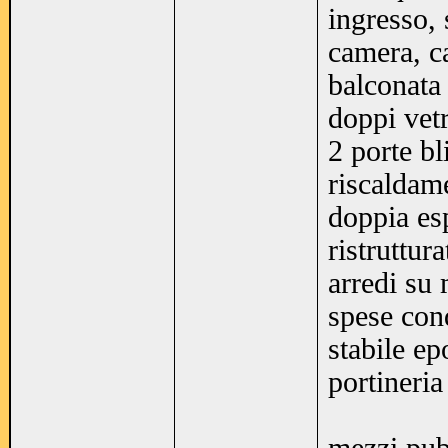
ingresso, 
camera, ca
balconata
doppi vetr
2 porte bl
riscaldam
doppia es
ristruttur
arredi su
spese con
stabile e
portineri