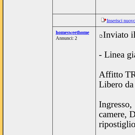
Inserisci nuov
homesweethome
Inviato 
Annunci: 2
- Linea g
Affitto 
Libero da
Ingresso
camere, 
ripostigli