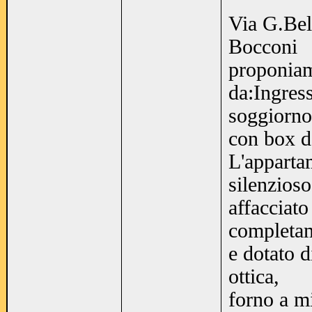
Via G.Bell
Bocconi
proponiam
da:Ingres
soggiorno
con box d
L'apparta
silenzios
affacciato
completam
e dotato d
ottica,
forno a m