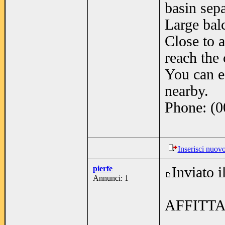
basin sep
Large balc
Close to a
reach the 
You can e
nearby.
Phone: (0
Inserisci nuov
pierfe
Inviato 
Annunci: 1
AFFITTA