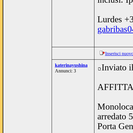
Lurdes +
gabribas
Inserisci nuov
katerinayushina
Inviato 
Annunci: 3
AFFITTA
Monolocal
arredato 5
Porta Gen