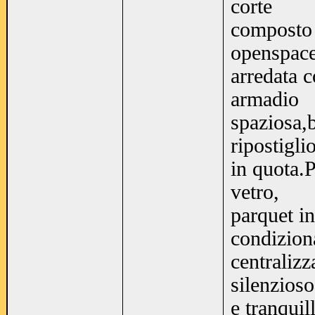
corte
composto 
openspace
arredata c
armadio
spaziosa,
ripostigli
in quota.P
vetro,
parquet in
condizion
centraliz
silenzioso
e tranquil