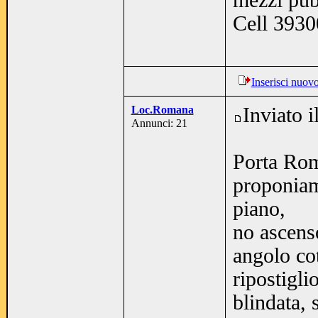
mezzi pub
Cell 393
Inserisci nuov
Loc.Romana
Inviato 
Annunci: 21
Porta Rom
proponiam
piano,
no ascens
angolo co
ripostigl
blindata, 