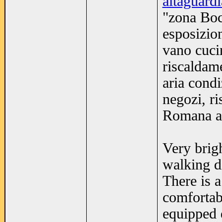
altaguardi
"zona Bocc
esposizio
vano cuci
riscaldam
aria cond
negozi, r
Romana a 
Very brigh
walking d
There is a
comfortabl
equipped 