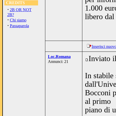
CREDITS
1.000 eur
·
2B OR NOT
2B?
libero dal
·
Chi siamo
·
Passaparola
Inserisci nuov
Loc.Romana
Inviato 
Annunci: 21
In stabile
dall'Unive
Bocconi p
al primo
piano di u