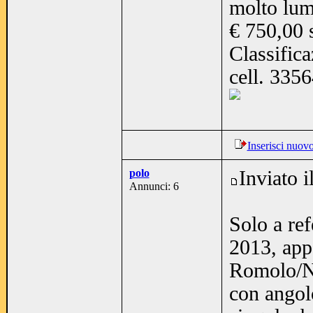
molto lum
€ 750,00 
Classifica
cell. 335
Inserisci nuov
polo
Inviato 
Annunci: 6
Solo a ref
2013, app
Romolo/Na
con angol