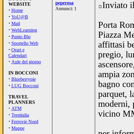
peperosa
Inviato 
WEBSITE
Annunci: 1
·
Home
·
YoU@B
·
Porta Roma
Mail
·
WebLearning
Piazza Me
·
Punto Blu
·
affittasi 
Sportello Web
·
Orari e
pregio, l
Calendari
·
Aule del giorno
ascensore,
ampia zon
IN BOCCONI
·
Blueberrypie
bagno con
·
LUG Bocconi
parquet, l
TRAVEL
moderni, p
PLANNERS
·
ATM
vicino M
·
Trenitalia
·
Ferrovie Nord
·
Mappe
per infor