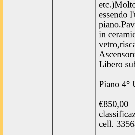
etc.)Molto
essendo l
piano.Pav
in ceramic
vetro,risc
Ascensore
Libero sub
Piano 4° 
€850,00
classifica
cell. 335