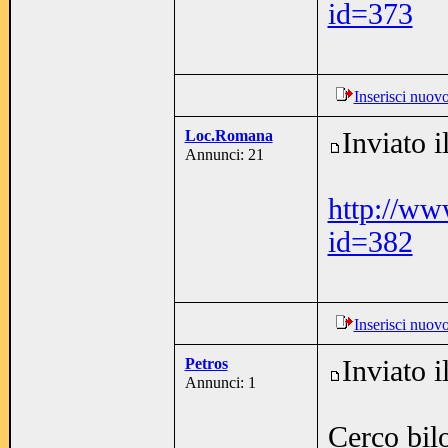
id=373
Inserisci nuov
Loc.Romana
Inviato 
Annunci: 21
http://ww
id=382
Inserisci nuov
Petros
Inviato 
Annunci: 1
Cerco bil