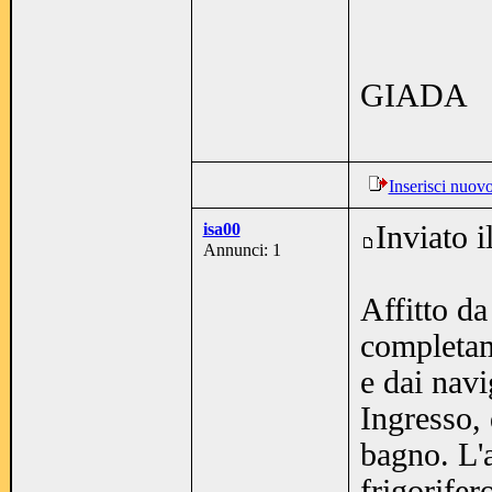
GIADA
Inserisci nuov
isa00
Inviato 
Annunci: 1
Affitto da
completame
e dai navi
Ingresso,
bagno. L'a
frigorifer