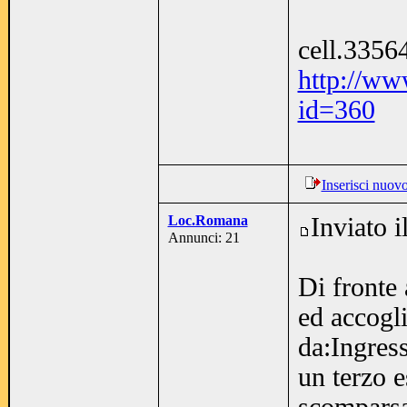
cell.3356
http://ww
id=360
Inserisci nuov
Loc.Romana
Inviato 
Annunci: 21
Di fronte
ed accogl
da:Ingress
un terzo e