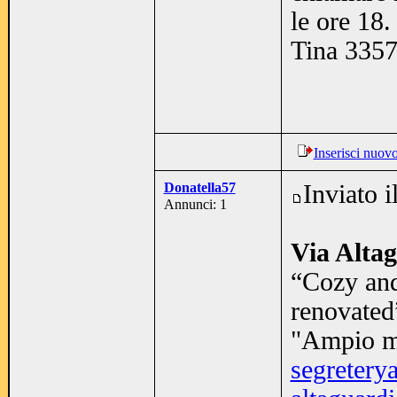
le ore 18.
Tina 335
Inserisci nuov
Donatella57
Inviato 
Annunci: 1
Via Altag
“Cozy and
renovated
"Ampio mo
segretery