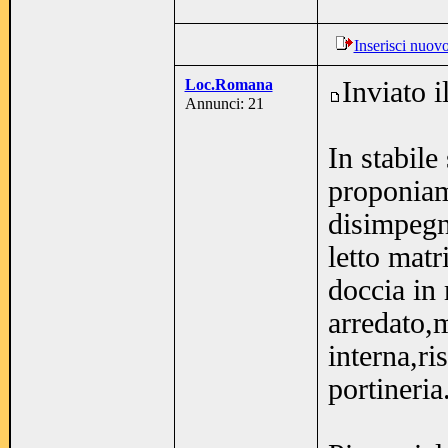
Inserisci nuov
Loc.Romana
Inviato 
Annunci: 21
In stabil
proponiam
disimpegn
letto mat
doccia in
arredato,
interna,ri
portineria