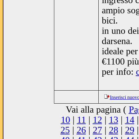
ingresso c
ampio sog
bici.
in uno dei 
darsena.
ideale per
€1100 più
per info:
Inserisci nuov
Vai alla pagina (
Pa
10
|
11
|
12
|
13
|
14
25
|
26
|
27
|
28
|
29