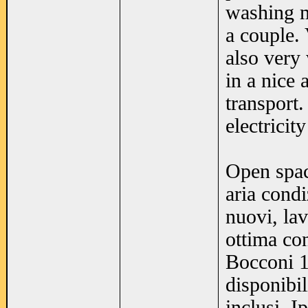
washing m
a couple.
also very 
in a nice 
transport
electricit
Open spac
aria condi
nuovi, lav
ottima con
Bocconi 10
disponibi
inclusi. I