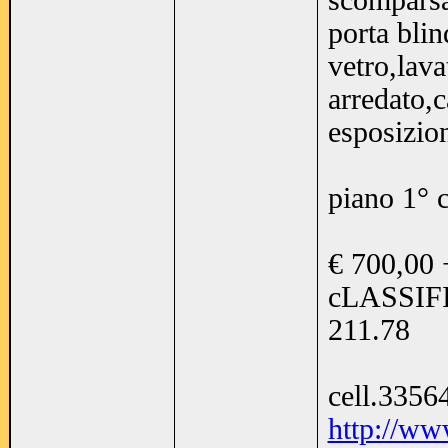
scomparsa
porta blin
vetro,lav
arredato,c
esposizion
piano 1° 
€ 700,00 
cLASSIF
211.78
cell.3356
http://ww