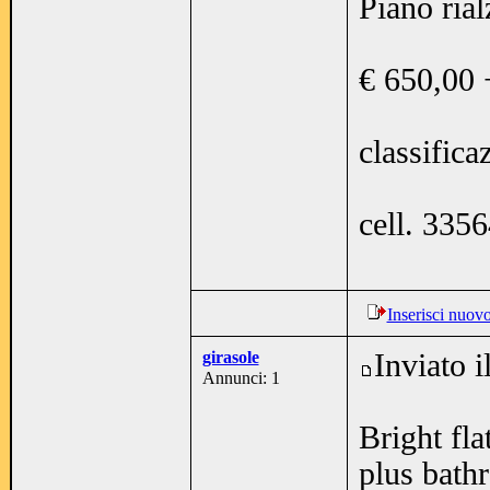
Piano rial
€ 650,00 
classifica
cell. 335
Inserisci nuov
girasole
Inviato 
Annunci: 1
Bright fla
plus bathr