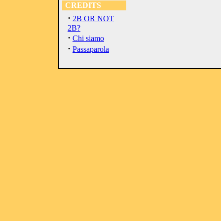
CREDITS
·
2B OR NOT
2B?
·
Chi siamo
·
Passaparola