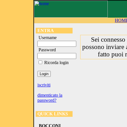
HOM
ENTRA
Username
Sei connesso 
possono inviare 
Password
fatto puoi 
Ricorda login
iscriviti
dimenticato la
password?
QUICK LINKS
BOCCONI