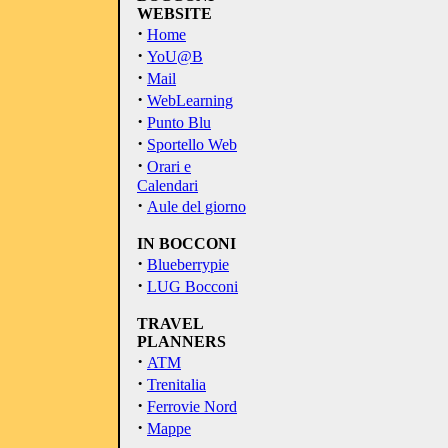
WEBSITE
·
Home
·
YoU@B
·
Mail
·
WebLearning
·
Punto Blu
·
Sportello Web
·
Orari e
Calendari
·
Aule del giorno
IN BOCCONI
·
Blueberrypie
·
LUG Bocconi
TRAVEL
PLANNERS
·
ATM
·
Trenitalia
·
Ferrovie Nord
·
Mappe