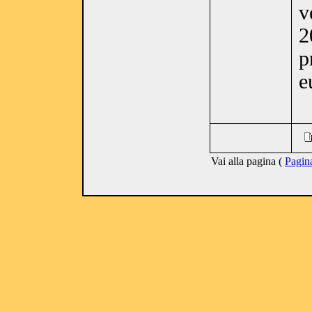
v
2
p
e
Vai alla pagina (
Pagin