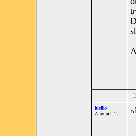
o
t
D
s
A
lucilio
Annunci: 12