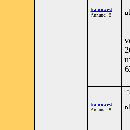
francowest
Annunci: 8
v
2
m
6
francowest
Annunci: 8