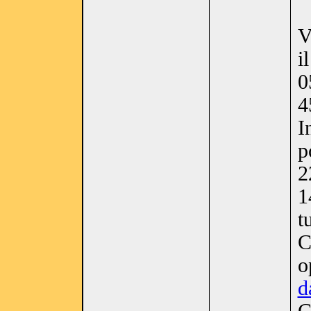
V
i
0
4
I
p
2
1
tu
C
o
d