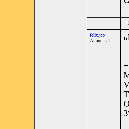
C
felix.jco
Annunci: 1
+
M
T
O
3