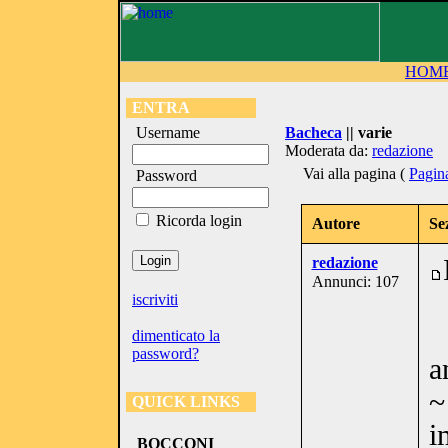
HOM
ENTRA
Username
Bacheca
|| varie
Moderata da:
redazione
Vai alla pagina (
Pagin
Password
Ricorda login
Autore
Se
redazione
Annunci: 107
iscriviti
dimenticato la
password?
a
~
QUICK LINKS
i
BOCCONI