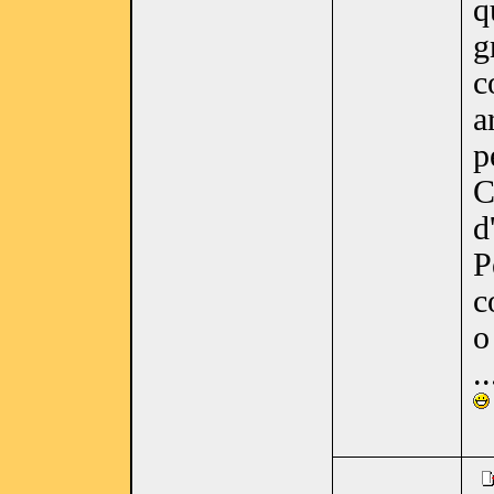
q
g
c
a
p
C
d
P
c
.