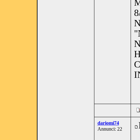
8
N
"
N
H
C
I
dariomi74
Annunci: 22