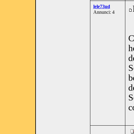
lele73ud
Annunci: 4
C
h
d
S
b
d
S
c