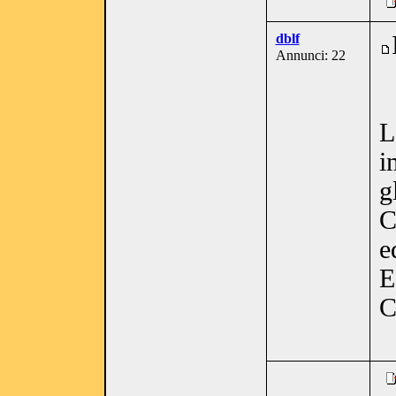
dblf
Annunci: 22
L
i
g
C
e
E
C