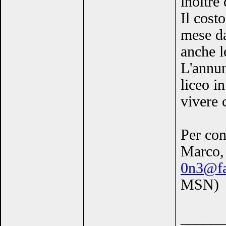
inoltre
Il costo
mese da
anche l
L'annun
liceo i
vivere 
Per con
Marco, 
0n3@fa
MSN)
______