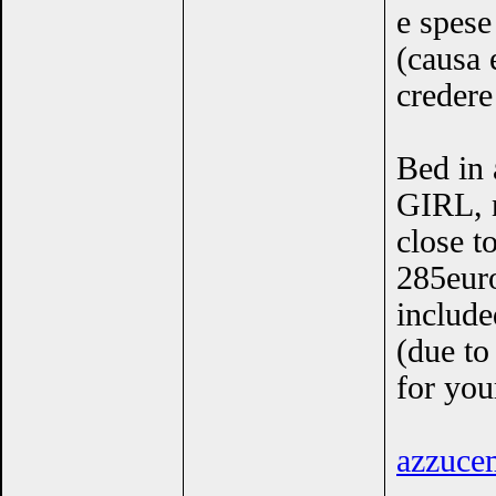
e spe
(causa 
credere
Bed in 
GIRL, n
close t
285euro
inclu
(due to
for you
azzuc