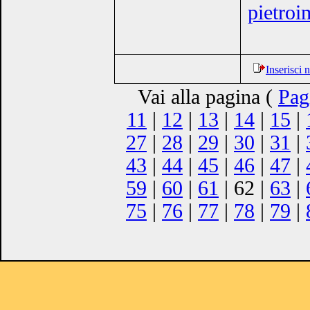
pietro
Inserisci
Vai alla pagina (
Pag
11
|
12
|
13
|
14
|
15
|
27
|
28
|
29
|
30
|
31
|
43
|
44
|
45
|
46
|
47
|
59
|
60
|
61
| 62 |
63
|
75
|
76
|
77
|
78
|
79
|