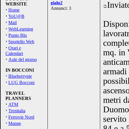
gialu2
Inviat
WEBSITE
Annunci: 3
·
Home
·
YoU@B
·
Disponi
Mail
·
WebLearning
lavoratr
·
Punto Blu
·
complet
Sportello Web
·
Orari e
mq. in 
Calendari
·
Aule del giorno
anticam
armadi 
IN BOCCONI
·
Blueberrypie
possibi
·
LUG Bocconi
ascenso
TRAVEL
metri d
PLANNERS
·
ATM
Duomo),
·
Trenitalia
·
servito
Ferrovie Nord
·
Mappe
84 e a 