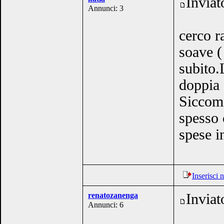
Inviat
Annunci: 3
cerco r
soave (
subito.
doppia 
Siccome
spesso 
spese 
Inserisci
renatozanenga
Inviat
Annunci: 6