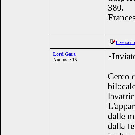
380.
France
Inserisci
Lord-Gara
Inviat
Annunci: 15
Cerco d
bilocal
lavatri
L'appar
dalle m
dalla f