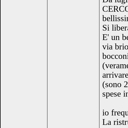
CERCO 
belliss
Si libe
E' un b
via bri
bocconi,
(verame
arrivar
(sono 2
spese i
io freq
La rist