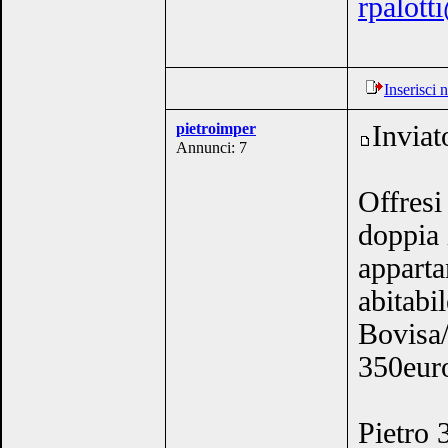
rpalotti
Inserisci
pietroimper
Inviat
Annunci: 7
Offresi
doppia 
apparta
abitabi
Bovisa/
350eur
Pietro