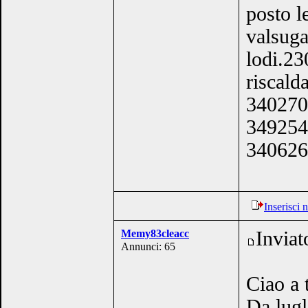
posto l
valsuga
lodi.23
riscald
340270
349254
340626
Inserisci
Memy83cleacc
Inviat
Annunci: 65
Ciao a t
Da lugl