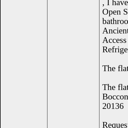
, I hav
Open S
bathroo
Ancient
Access
Refrige
The fla
The flat
Bocconi
20136
Request