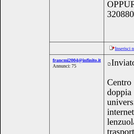
OPPUR
320880
Inserisci
francmi2004@infinito.it
Inviat
Annunci: 75
Centro 
doppia 
univers
interne
lenzuol
traspor