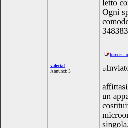
letto co
Ogni sp
comodo 
348383
Inserisci
valeriaf
Inviat
Annunci: 3
affitta
un appa
costitu
microon
singola