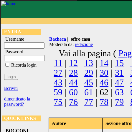
ENTRA
Username
Bacheca
|| offro casa
Moderata da:
redazione
Vai alla pagina (
Pag
Password
11
|
12
|
13
|
14
|
15
|
Ricorda login
27
|
28
|
29
|
30
|
31
|
43
|
44
|
45
|
46
|
47
|
iscriviti
59
|
60
|
61
| 62 |
63
|
dimenticato la
75
|
76
|
77
|
78
|
79
|
password?
QUICK LINKS
Autore
Sezione offro
BOCCONI