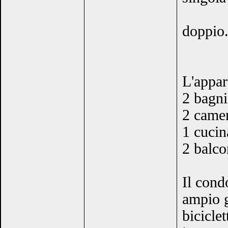
doppio.
L'appar
2 bagni
2 camer
1 cucin
2 balco
Il cond
ampio g
biciclet