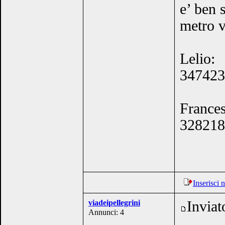
e’ ben 
metro v
Lelio:
34742
France
328218
Inserisci
viadeipellegrini
Inviat
Annunci: 4