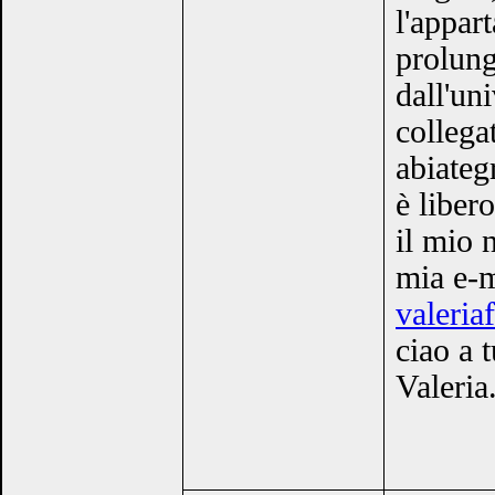
l'appar
prolung
dall'un
collega
abiateg
è liber
il mio 
mia e-m
valeria
ciao a t
Valeria