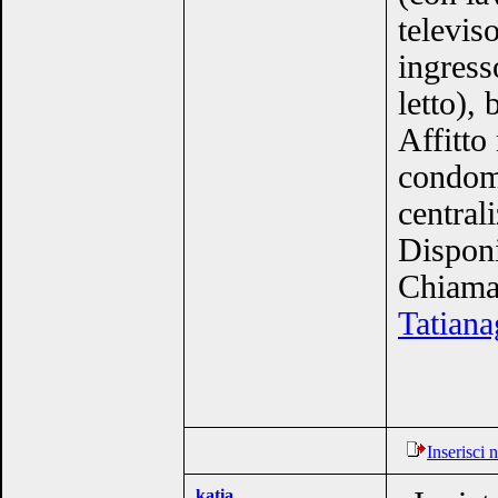
televis
ingress
letto),
Affitto
condomi
centrali
Dispon
Chiama
Tatiana
Inserisci
katia