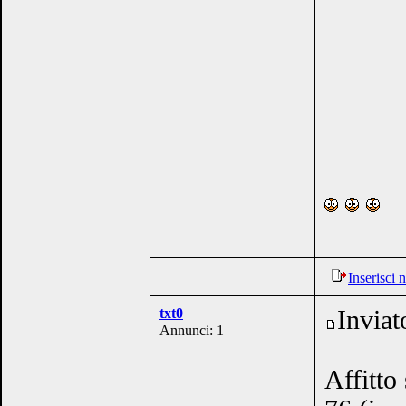
Inserisci
txt0
Inviat
Annunci: 1
Affitto