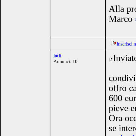
Alla pr
Marco
Inserisci
lotti
Inviat
Annunci: 10
condivi
offro c
600 eur
pieve e
Ora occ
se inte