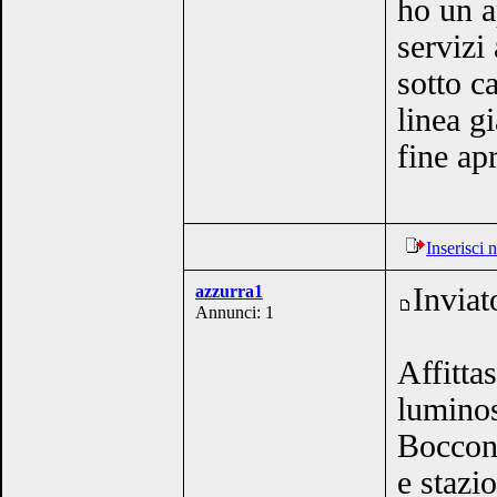
ho un a
servizi
sotto c
linea g
fine ap
Inserisci
azzurra1
Inviat
Annunci: 1
Affitta
luminos
Bocconi
e stazi