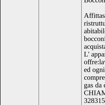
Boccon
Affitta
ristrut
abitabi
bocconi
acquista
L' appa
offre:l
ed ogni
compren
gas da 
CHIA
328315