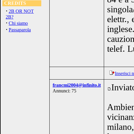
CREDITS
singola
·
2B OR NOT
2B?
elettr.,
·
Chi siamo
inglese
·
Passaparola
cauzion
telef. 
Inserisci
francmi2004@infinito.it
Inviat
Annunci: 75
Ambient
vicinan
milano,