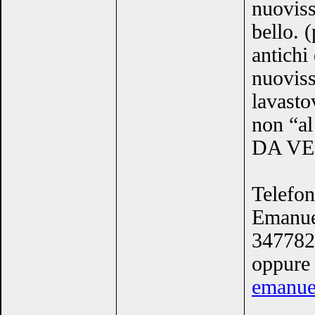
nuoviss
bello. 
antichi 
nuoviss
lavasto
non “al
DA VE
Telefon
Emanue
347782
oppure 
emanue