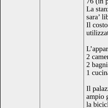
76 (in 
La stan
sara’ li
Il cost
utilizz
L’appa
2 came
2 bagni
1 cucin
Il pala
ampio g
la bici