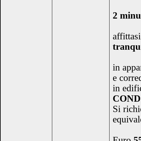
2 minut
affittas
tranqui
in appa
e corre
in edif
CONDI
Si ric
equival
Euro
5