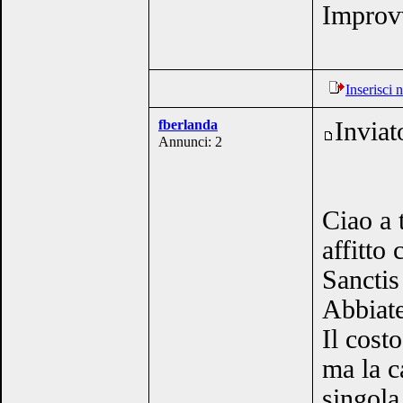
Improvv
Inserisci
fberlanda
Inviat
Annunci: 2
Ciao a t
affitto
Sanctis
Abbiate
Il cost
ma la c
singola