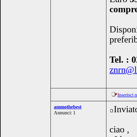
compre
Disponi
preferi
Tel. : 
znrn@li
Inserisci
ammothebest
Inviat
Annunci: 1
ciao ,