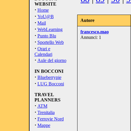
WEBSITE
·
Home
·
YoU@B
Autore
·
Mail
·
WebLearning
francesco.mao
·
Punto Blu
Annunci: 1
·
Sportello Web
·
Orari e
Calendari
·
Aule del giorno
IN BOCCONI
·
Blueberrypie
·
LUG Bocconi
TRAVEL
PLANNERS
·
ATM
·
Trenitalia
·
Ferrovie Nord
·
Mappe