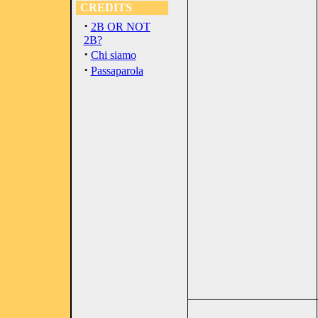
CREDITS
·
2B OR NOT
2B?
·
Chi siamo
·
Passaparola