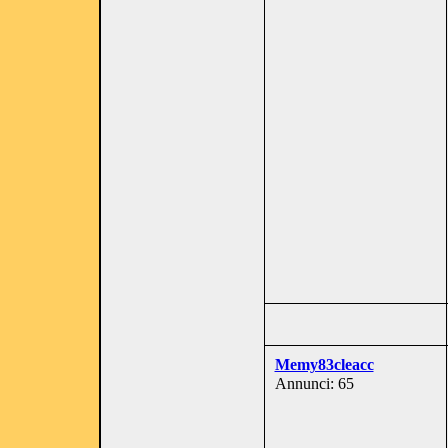
Memy83cleacc
Annunci: 65