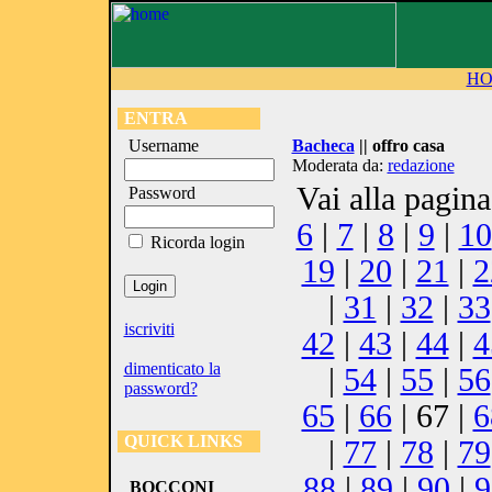
H
ENTRA
Username
Bacheca
|| offro casa
Moderata da:
redazione
Vai alla pagin
Password
6
|
7
|
8
|
9
|
10
Ricorda login
19
|
20
|
21
|
2
|
31
|
32
|
33
iscriviti
42
|
43
|
44
|
4
dimenticato la
|
54
|
55
|
56
password?
65
|
66
| 67 |
6
QUICK LINKS
|
77
|
78
|
79
88
|
89
|
90
|
9
BOCCONI