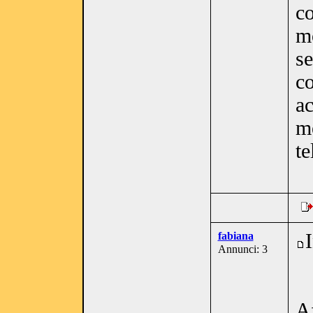
co
mo
se
co
ac
m
t
fabiana
Annunci: 3
Af