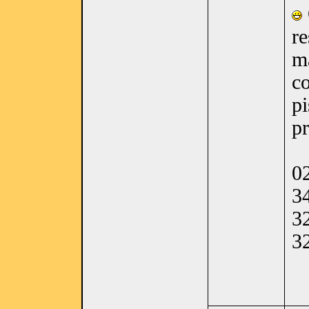
re
m
c
pi
pr
02
3
3
3