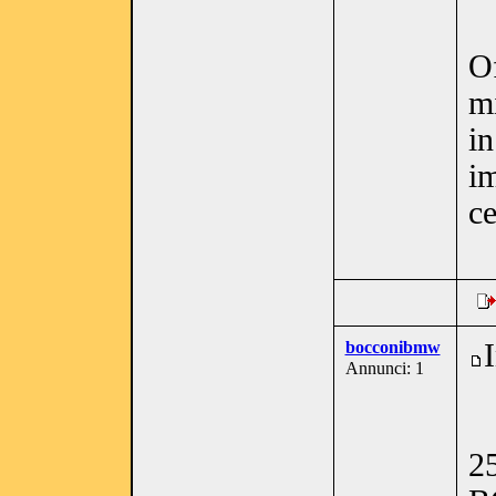
Of
mi
in
i
ce
bocconibmw
Annunci: 1
2