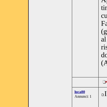
ti
cu
Fa
(g
al
ri
do
(
luca80
Annunci: 1