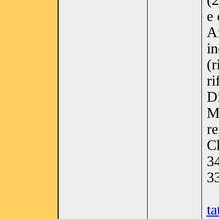
(2
e 
Af
in
(r
ri
D
M
re
C
3
3
t