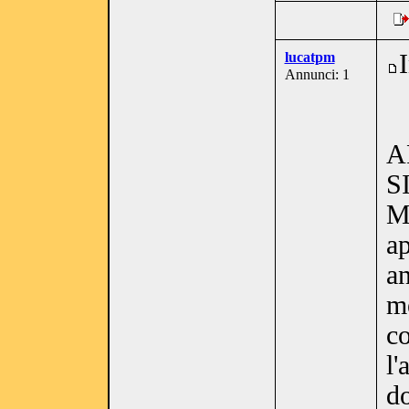
lucatpm
Annunci: 1
A
S
M
ap
an
me
co
l'
do