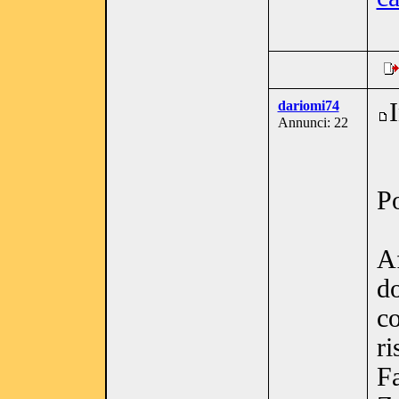
dariomi74
Annunci: 22
Po
Af
do
co
ri
F