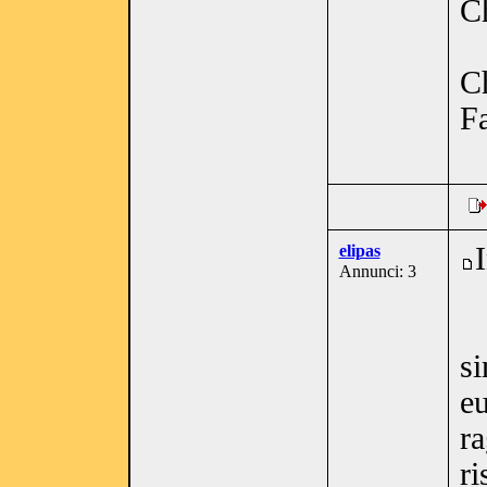
Ch
C
F
elipas
Annunci: 3
si
eu
ra
ri