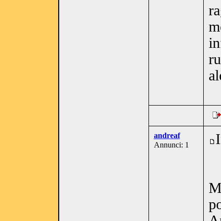
ra
me
in
r
a
andreaf
Annunci: 1
Mi
po
A