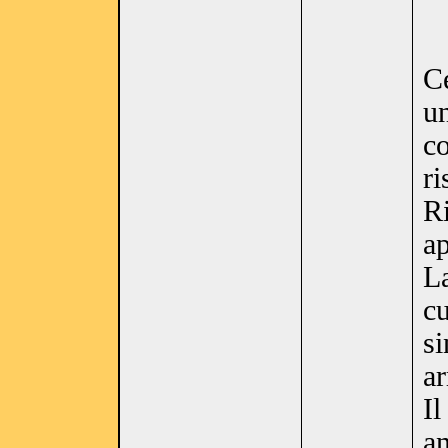
Ce
un
c
ri
Ri
ap
La
cu
si
ar
Il
an