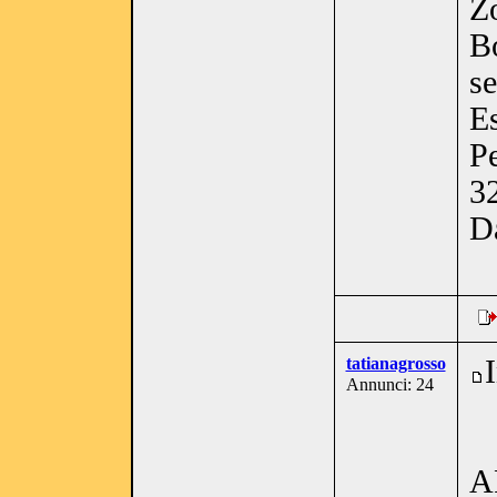
Zo
Bo
se
Es
Pe
3
D
tatianagrosso
Annunci: 24
A