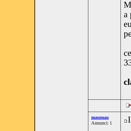
Me
a 
eu
pe
ce
3
c
maumau
Annunci: 1