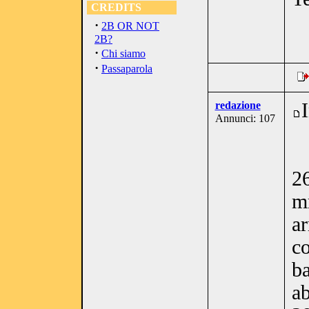
CREDITS
·
2B OR NOT
2B?
·
Chi siamo
·
Passaparola
redazione
Annunci: 107
26
m
ar
c
ba
ab