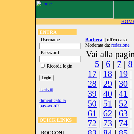
HOM
ENTRA
Username
Bacheca
|| offro casa
Moderata da:
redazione
Vai alla pagi
Password
5
|
6
|
7
|
8
Ricorda login
17
|
18
|
19
28
|
29
|
30
iscriviti
39
|
40
|
41
dimenticato la
50
|
51
|
52
password?
61
|
62
|
63
QUICK LINKS
72
|
73
|
74
83
|
84
|
85
BOCCONI