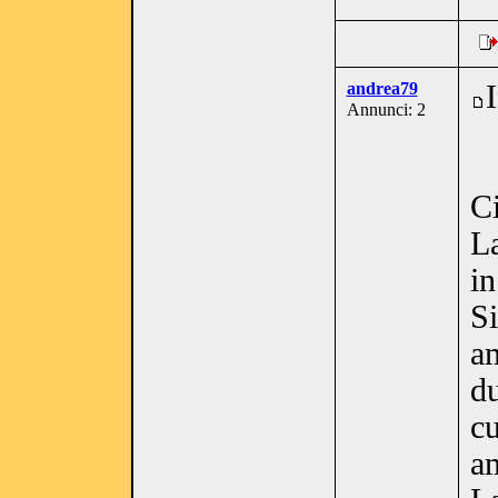
andrea79
Annunci: 2
C
La
in
Si
a
du
c
a