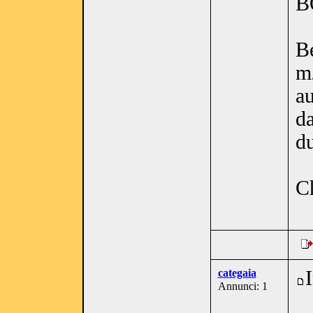
B
Be
m2
au
da
du
C
categaia
Annunci: 1