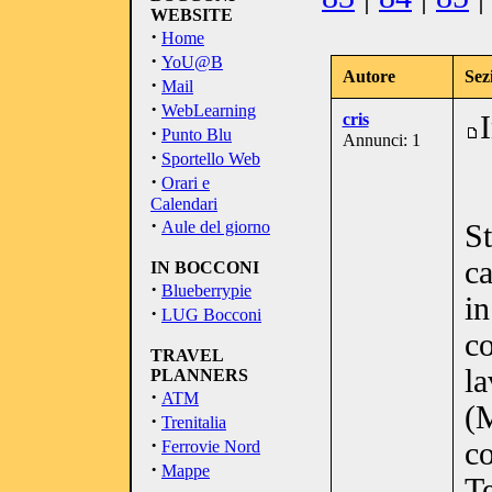
WEBSITE
·
Home
·
YoU@B
Autore
Sez
·
Mail
·
WebLearning
cris
·
Punto Blu
Annunci: 1
·
Sportello Web
·
Orari e
Calendari
·
Aule del giorno
S
ca
IN BOCCONI
·
Blueberrypie
in
·
LUG Bocconi
co
TRAVEL
la
PLANNERS
·
ATM
(
·
Trenitalia
·
co
Ferrovie Nord
·
Mappe
T