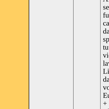
se
fu
ca
d
sp
tu
vi
la
Li
da
vo
E
+ 