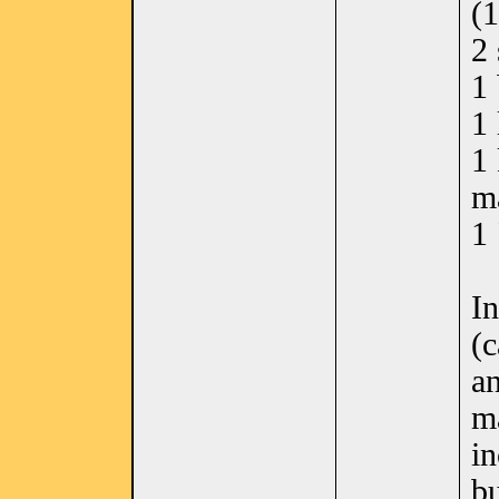
(
2 
1
1 
1 
m
1 
In
(c
an
ma
in
bu