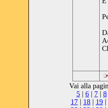
E'
Pe
D
A
C
Vai alla pagi
5
|
6
|
7
|
8
17
|
18
|
19