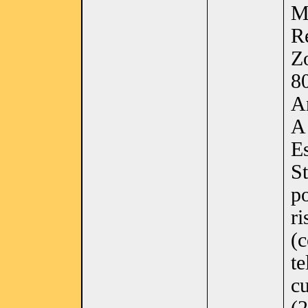
M
R
Zo
8
An
A 
E
St
po
ri
(c
te
cu