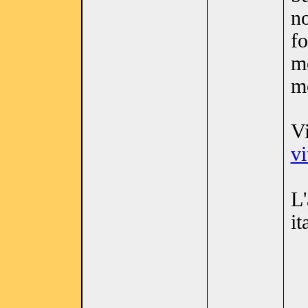
no
fo
m
mo
Vi
v
L'
it