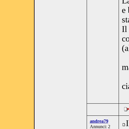
La
e 
st
Il
co
(a
m
ci
andrea79
Annunci: 2