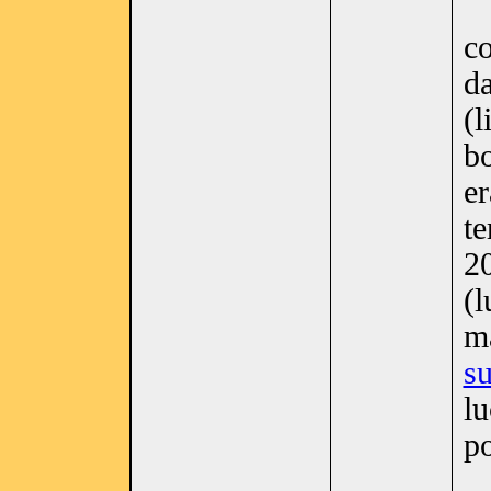
co
da
(l
bo
er
t
20
(l
ma
s
lu
po