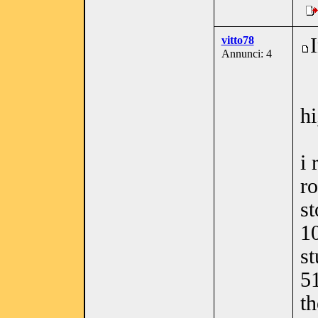
vitto78
Annunci: 4
hi
i 
ro
st
10
st
5
th