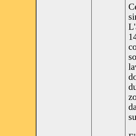
Ce
si
L'
14
c
so
la
do
du
zo
da
su