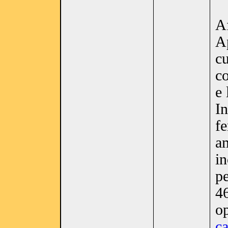
Af
A
cu
co
e 
In
fe
am
in
pe
4
op
c