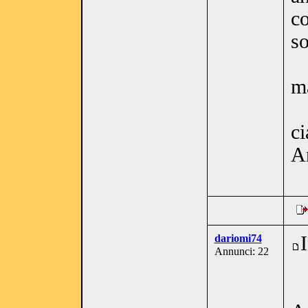
c
so
m
ci
A
dariomi74
Annunci: 22