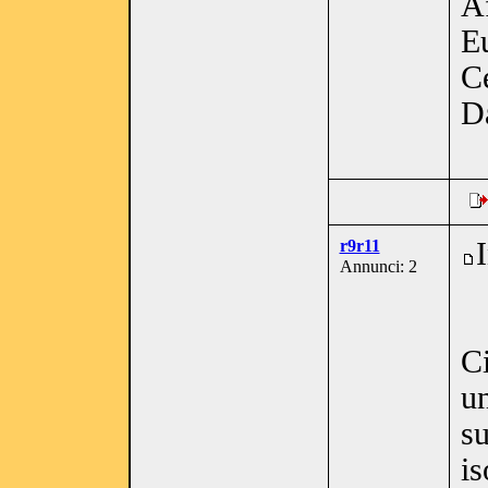
Af
Eu
C
D
r9r11
Annunci: 2
Ci
u
su
is