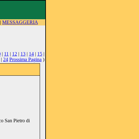
|
MESSAGGERIA
0
|
11
|
12
|
13
|
14
|
15
|
|
24
Prossima Pagina
)
co San Pietro di