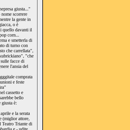
nepresa giusta..."
o nome scorrere
entre la gente in
giacca, o è
i quello davanti il
pop corn...
ema e smetterla di
ato di turno con
sto che carrellata",
kubrickiano", "che
sulle facce di
enere l'ansia del
ggggitale comprata
unioni e feste
ira"
el cassetto e
 sarebbe bello
 giusta è:
aprile e la serata
 (miglior attore,
al Teatro Triante di
bardia e - udite,