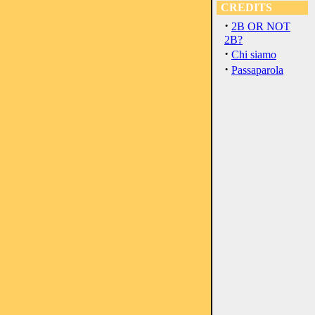
CREDITS
·
2B OR NOT
2B?
·
Chi siamo
·
Passaparola