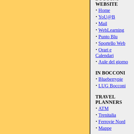
WEBSITE
·
Home
·
YoU@B
·
Mail
·
WebLearning
·
Punto Blu
·
Sportello Web
·
Orari e
Calendari
·
Aule del giorno
IN BOCCONI
·
Blueberrypie
·
LUG Bocconi
TRAVEL
PLANNERS
·
ATM
·
Trenitalia
·
Ferrovie Nord
·
Mappe