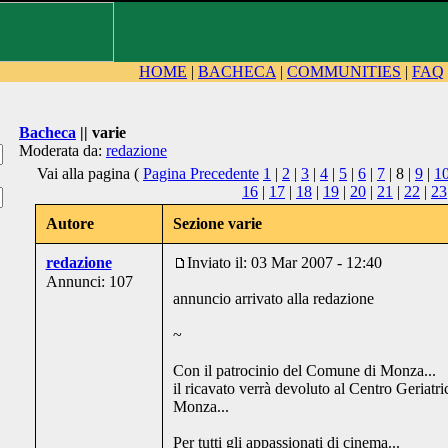
HOME
|
BACHECA
|
COMMUNITIES
|
FAQ
Bacheca
|| varie
Moderata da:
redazione
Vai alla pagina (
Pagina Precedente
1
|
2
|
3
|
4
|
5
|
6
|
7
| 8 |
9
|
1
16
|
17
|
18
|
19
|
20
|
21
|
22
|
23
Autore
Sezione varie
redazione
Inviato il: 03 Mar 2007 - 12:40
Annunci: 107
annuncio arrivato alla redazione
~
Con il patrocinio del Comune di Monza...
il ricavato verrà devoluto al Centro Geriatri
Monza...
Per tutti gli appassionati di cinema...