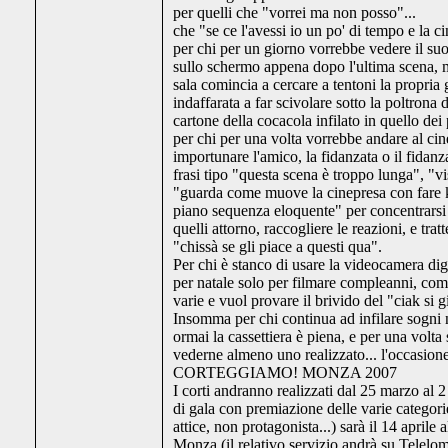
per quelli che "vorrei ma non posso"...
che "se ce l'avessi io un po' di tempo e la ci
per chi per un giorno vorrebbe vedere il su
sullo schermo appena dopo l'ultima scena, m
sala comincia a cercare a tentoni la propria 
indaffarata a far scivolare sotto la poltrona d
cartone della cocacola infilato in quello dei 
per chi per una volta vorrebbe andare al cin
importunare l'amico, la fidanzata o il fidanz
frasi tipo "questa scena è troppo lunga", "vi
"guarda come muove la cinepresa con fare 
piano sequenza eloquente" per concentrarsi 
quelli attorno, raccogliere le reazioni, e tratt
"chissà se gli piace a questi qua".
Per chi è stanco di usare la videocamera di
per natale solo per filmare compleanni, com
varie e vuol provare il brivido del "ciak si g
Insomma per chi continua ad infilare sogni n
ormai la cassettiera è piena, e per una volta
vederne almeno uno realizzato... l'occasione
CORTEGGIAMO! MONZA 2007
I corti andranno realizzati dal 25 marzo al 2 
di gala con premiazione delle varie categorie
attice, non protagonista...) sarà il 14 aprile 
Monza (il relativo servizio andrà su Telelom