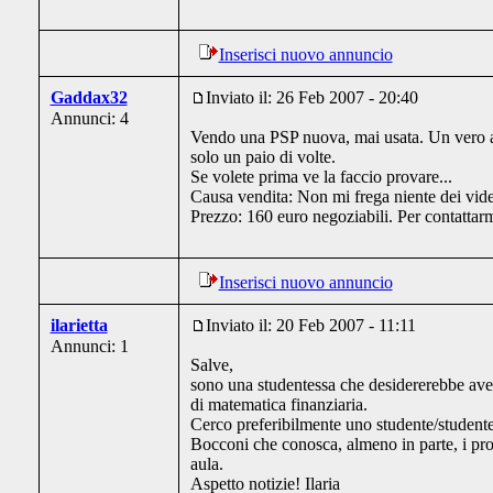
Inserisci nuovo annuncio
Gaddax32
Inviato il: 26 Feb 2007 - 20:40
Annunci: 4
Vendo una PSP nuova, mai usata. Un vero af
solo un paio di volte.
Se volete prima ve la faccio provare...
Causa vendita: Non mi frega niente dei vid
Prezzo: 160 euro negoziabili. Per contatta
Inserisci nuovo annuncio
ilarietta
Inviato il: 20 Feb 2007 - 11:11
Annunci: 1
Salve,
sono una studentessa che desidererebbe avere
di matematica finanziaria.
Cerco preferibilmente uno studente/studente
Bocconi che conosca, almeno in parte, i pro
aula.
Aspetto notizie! Ilaria