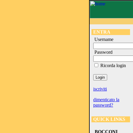
ENTRA
Username
Password
Ricorda login
iscriviti
dimenticato la
password?
QUICK LINKS
BOCCONI