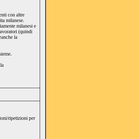
nti con altre
ita milanese.
iamente milanesi e
avoratori (quindi
neanche la
nsieme.
la
oni/ripetizioni per