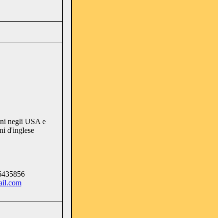
nni negli USA e
ni d'inglese
86435856
il.com