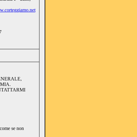
ww.corteggiamo.net
7
ENERALE,
MIA.
ONTATTARMI
 come se non