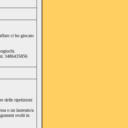
fare ci ho giocato
eogiochi.
rmi: 3486435856
 delle ripetizioni
ssa o un laureato/a
grammi svolti in