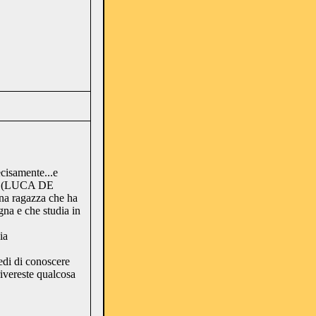
ecisamente...e
co (LUCA DE
una ragazza che ha
gna e che studia in
ia
redi di conoscere
rivereste qualcosa