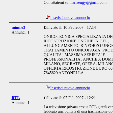
Contattatemi su:
ilariaeugy@gmail.com
Inserisci nuovo annuncio
minnie3
Inviato il: 10 Feb 2007 - 17:14
Annunci: 1
ONICOTECNICA SPECIALIZZATA OFF
RICOSTRUZIONE UNGHIE IN GEL,
ALLUNGAMENTO, RINFORZO UNGH
TRATTAMENTO ONICOFAGIA, PROD
QUALITA', MASSIMA SERIETA' E
PROFESSIONALITA', ANCHE A DOMI
MILANO, SEGRATE, OPERA, MILANO 
OFFERTA RICOSTRUZIONE EURO 60!!!
7645629 ANTONELLA
Inserisci nuovo annuncio
RTL
Inviato il: 07 Feb 2007 - 12:21
Annunci: 1
La televisione privata croata RTL girerà vers
febbraio una puntata di una trasmissione do