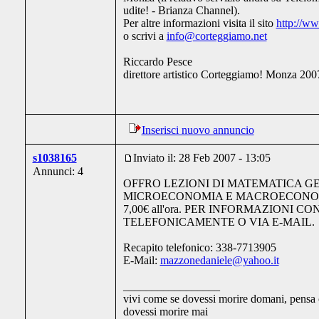
udite! - Brianza Channel).
Per altre informazioni visita il sito
http://w
o scrivi a
info@corteggiamo.net
Riccardo Pesce
direttore artistico Corteggiamo! Monza 200
Inserisci nuovo annuncio
s1038165
Inviato il: 28 Feb 2007 - 13:05
Annunci: 4
OFFRO LEZIONI DI MATEMATICA G
MICROECONOMIA E MACROECONO
7,00€ all'ora. PER INFORMAZIONI C
TELEFONICAMENTE O VIA E-MAIL.
Recapito telefonico: 338-7713905
E-Mail:
mazzonedaniele@yahoo.it
_________________
vivi come se dovessi morire domani, pensa
dovessi morire mai