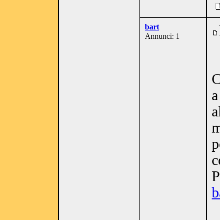
bart
Annunci: 1
C
a
a
m
p
c
P
b