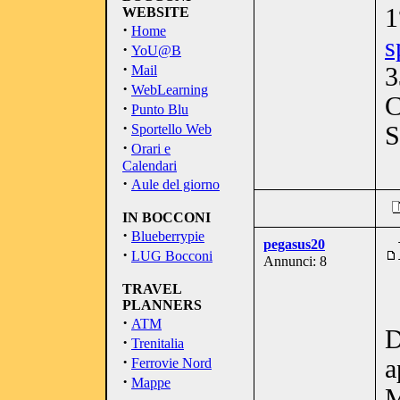
1
WEBSITE
·
Home
s
·
YoU@B
·
Mail
3
·
WebLearning
C
·
Punto Blu
·
Sportello Web
S
·
Orari e
Calendari
·
Aule del giorno
IN BOCCONI
·
Blueberrypie
pegasus20
·
LUG Bocconi
Annunci: 8
TRAVEL
PLANNERS
·
ATM
D
·
Trenitalia
·
a
Ferrovie Nord
·
Mappe
M