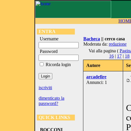
HOM
ENTRA
Username
Bacheca
|| cerco casa
Moderata da:
redazione
Vai alla pagina (
Pagin
Password
16
|
17
|
18
Ricorda login
Autore
Se
arcadefire
Annunci: 1
iscriviti
dimenticato la
password?
C
c
QUICK LINKS
P
BOCCONI