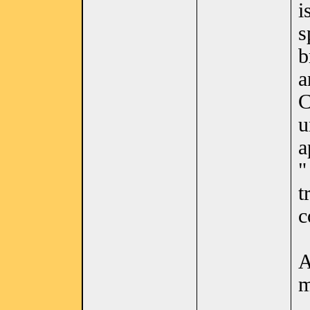
i
s
b
a
u
a
t
c
A
m