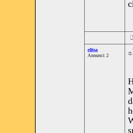
c
elitsa
Annunci: 2
H
M
d
h
W
s