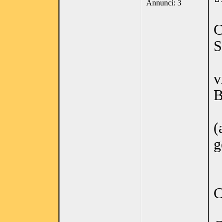
Annunci: 3
C
v
B
(
g
C