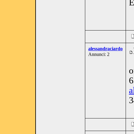
E
alessandraciardo
Annunci: 2
o
6
a
3