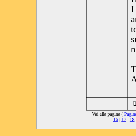
I
a
t
s
n
T
A
Vai alla pagina (
Pagin
16
|
17
|
18