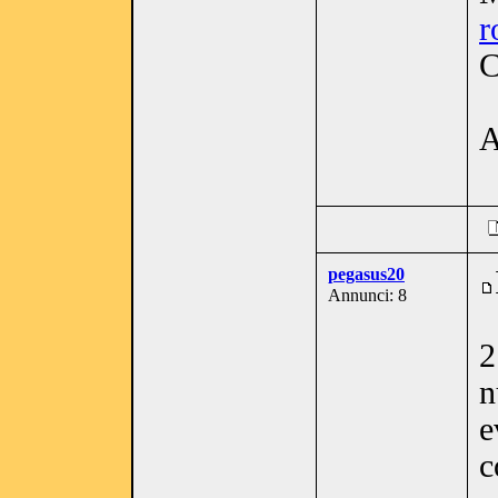
r
C
pegasus20
Annunci: 8
2
n
e
c