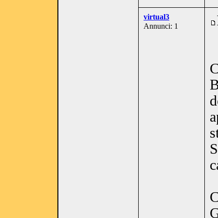
virtual3
Annunci: 1
C
B
d
a
s
S
c
C
G