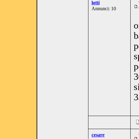
lotti
Annunci: 10
o
b
p
s
p
3
s
3
cesare