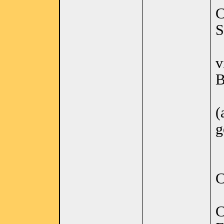
C
v
B
(
g
C
C