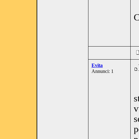
C
Evita
Annunci: 1
s
v
s
p