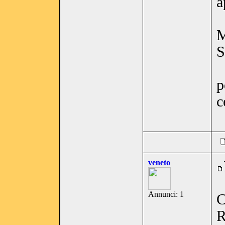
a
S
p
c
veneto
Annunci: 1
C
R