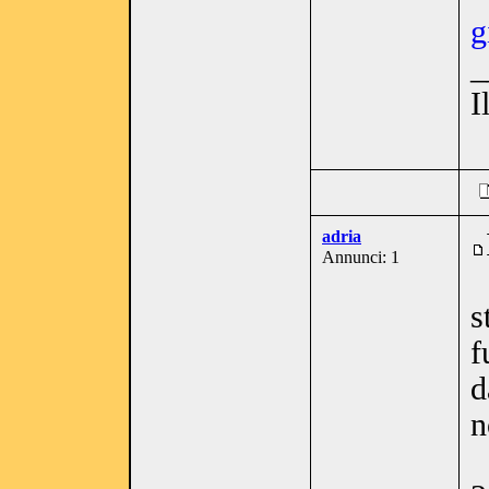
g
_
I
adria
Annunci: 1
s
f
d
n