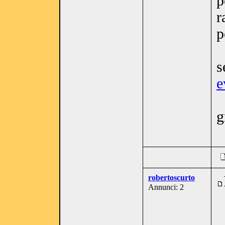
p
r
p
s
e
g
robertoscurto
Annunci: 2