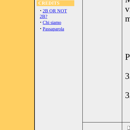
CREDITS
v
·
2B OR NOT
2B?
m
·
Chi siamo
·
Passaparola
P
3
3