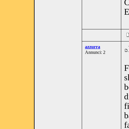
C
E
azzurra
Annunci: 2
F
s
b
d
f
b
f