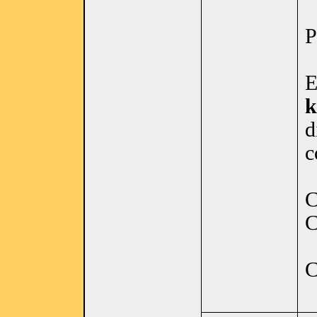
E
k
d
c
C
C
C