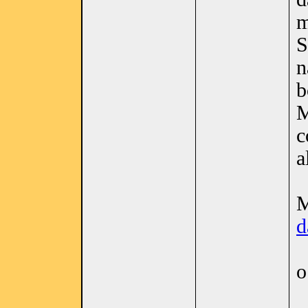
m
S
n
b
M
c
a
M
d
o