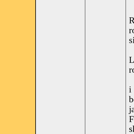
R
r
s
L
r
i
b
j
F
s