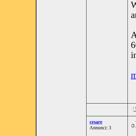
W
a
A
6
i
m
cesare
Annunci: 3