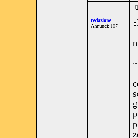
redazione
Annunci: 107
m
~
c
s
g
p
p
z