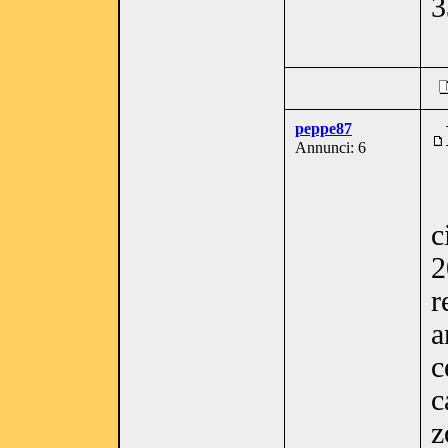
3
peppe87
Annunci: 6
c
2
r
a
c
c
z