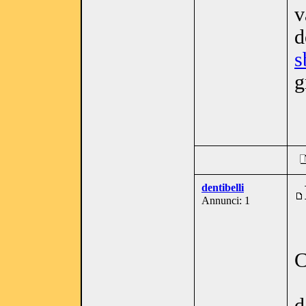
v
d
s
g
dentibelli
Annunci: 1
C
d