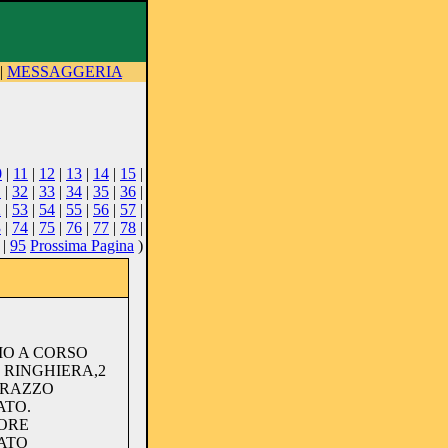
|
MESSAGGERIA
0
|
11
|
12
|
13
|
14
|
15
|
1
|
32
|
33
|
34
|
35
|
36
|
2
|
53
|
54
|
55
|
56
|
57
|
3
|
74
|
75
|
76
|
77
|
78
|
|
95
Prossima Pagina
)
MO A CORSO
 RINGHIERA,2
RRAZZO
ATO.
SORE
ATO