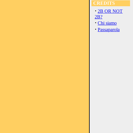
CREDITS
·
2B OR NOT
2B?
·
Chi siamo
·
Passaparola