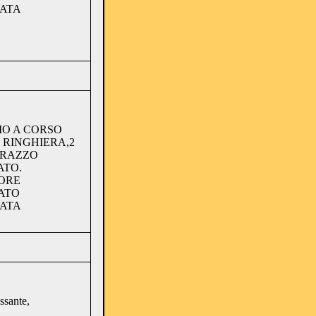
VATA
MO A CORSO
 RINGHIERA,2
RRAZZO
ATO.
SORE
ATO
VATA
ssante,