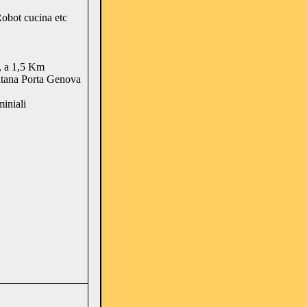
obot cucina etc
e, a 1,5 Km
itana Porta Genova
iniali