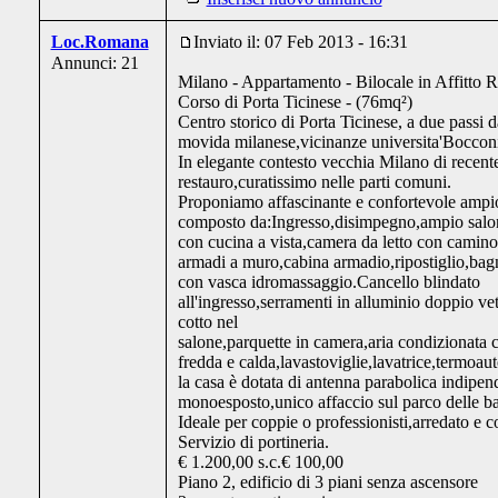
Loc.Romana
Inviato il: 07 Feb 2013 - 16:31
Annunci: 21
Milano - Appartamento - Bilocale in Affitto R
Corso di Porta Ticinese - (76mq²)
Centro storico di Porta Ticinese, a due passi d
movida milanese,vicinanze universita'Bocconi
In elegante contesto vecchia Milano di recent
restauro,curatissimo nelle parti comuni.
Proponiamo affascinante e confortevole ampio
composto da:Ingresso,disimpegno,ampio salo
con cucina a vista,camera da letto con camin
armadi a muro,cabina armadio,ripostiglio,ba
con vasca idromassaggio.Cancello blindato
all'ingresso,serramenti in alluminio doppio ve
cotto nel
salone,parquette in camera,aria condizionata
fredda e calda,lavastoviglie,lavatrice,termoa
la casa è dotata di antenna parabolica indipen
monoesposto,unico affaccio sul parco delle ba
Ideale per coppie o professionisti,arredato e c
Servizio di portineria.
€ 1.200,00 s.c.€ 100,00
Piano 2, edificio di 3 piani senza ascensore