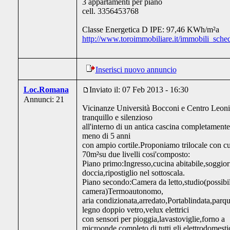
3 appartamenti per piano
cell. 3356453768
Classe Energetica D IPE: 97,46 KWh/m²a
http://www.toroimmobiliare.it/immobili_sche
Inserisci nuovo annuncio
Loc.Romana
Inviato il: 07 Feb 2013 - 16:30
Annunci: 21
Vicinanze Università Bocconi e Centro Leoni,
tranquillo e silenzioso
all'interno di un antica cascina completamente 
meno di 5 anni
con ampio cortile.Proponiamo trilocale con cu
70m²su due livelli cosi'composto:
Piano primo:Ingresso,cucina abitabile,soggi
doccia,ripostiglio nel sottoscala.
Piano secondo:Camera da letto,studio(possibi
camera)Termoautonomo,
aria condizionata,arredato,Portablindata,parqu
legno doppio vetro,velux elettrici
con sensori per pioggia,lavastoviglie,forno a
microonde,completo di tutti gli elettrodomestic