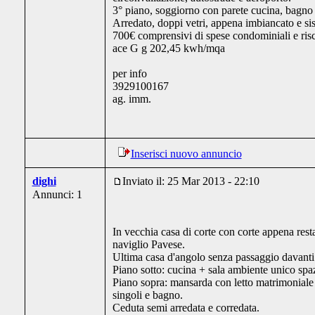
3° piano, soggiorno con parete cucina, bagno 
Arredato, doppi vetri, appena imbiancato e si
700€ comprensivi di spese condominiali e ris
ace G g 202,45 kwh/mqa
per info
3929100167
ag. imm.
Inserisci nuovo annuncio
dighi
Inviato il: 25 Mar 2013 - 22:10
Annunci: 1
In vecchia casa di corte con corte appena resta
naviglio Pavese.
Ultima casa d'angolo senza passaggio davanti
Piano sotto: cucina + sala ambiente unico spa
Piano sopra: mansarda con letto matrimoniale 
singoli e bagno.
Ceduta semi arredata e corredata.