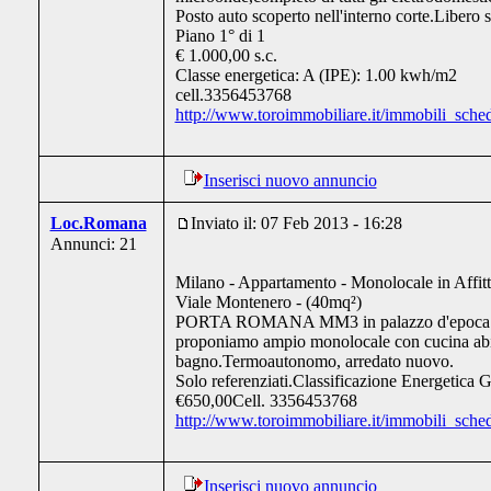
Posto auto scoperto nell'interno corte.Libero s
Piano 1° di 1
€ 1.000,00 s.c.
Classe energetica: A (IPE): 1.00 kwh/m2
cell.3356453768
http://www.toroimmobiliare.it/immobili_sche
Inserisci nuovo annuncio
Loc.Romana
Inviato il: 07 Feb 2013 - 16:28
Annunci: 21
Milano - Appartamento - Monolocale in Affitt
Viale Montenero - (40mq²)
PORTA ROMANA MM3 in palazzo d'epoca c
proponiamo ampio monolocale con cucina abi
bagno.Termoautonomo, arredato nuovo.
Solo referenziati.Classificazione Energetica G
€650,00Cell. 3356453768
http://www.toroimmobiliare.it/immobili_sche
Inserisci nuovo annuncio