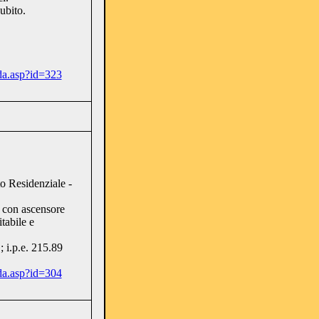
ubito.
da.asp?id=323
o Residenziale -
on ascensore
tabile e
; i.p.e. 215.89
da.asp?id=304