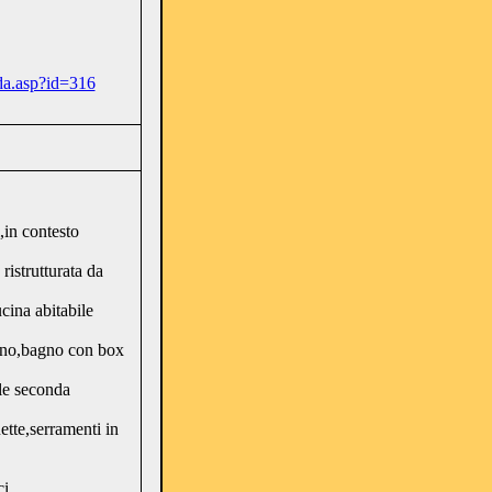
da.asp?id=316
in contesto
ristrutturata da
cina abitabile
orno,bagno con box
le seconda
ette,serramenti in
i.