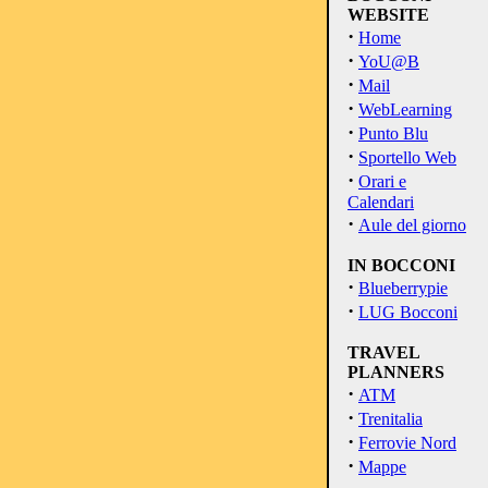
WEBSITE
·
Home
·
YoU@B
·
Mail
·
WebLearning
·
Punto Blu
·
Sportello Web
·
Orari e
Calendari
·
Aule del giorno
IN BOCCONI
·
Blueberrypie
·
LUG Bocconi
TRAVEL
PLANNERS
·
ATM
·
Trenitalia
·
Ferrovie Nord
·
Mappe