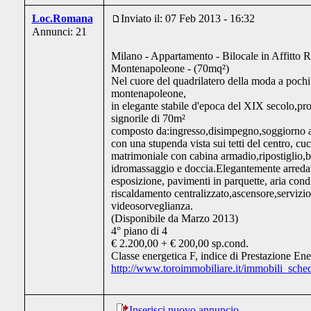
Loc.Romana
Inviato il: 07 Feb 2013 - 16:32
Annunci: 21
Milano - Appartamento - Bilocale in Affitto R
Montenapoleone - (70mq²)
Nel cuore del quadrilatero della moda a pochi
montenapoleone,
in elegante stabile d'epoca del XIX secolo,pr
signorile di 70m²
composto da:ingresso,disimpegno,soggiorno 
con una stupenda vista sui tetti del centro, cu
matrimoniale con cabina armadio,ripostiglio,
idromassaggio e doccia.Elegantemente arreda
esposizione, pavimenti in parquette, aria cond
riscaldamento centralizzato,ascensore,servizio 
videosorveglianza.
(Disponibile da Marzo 2013)
4° piano di 4
€ 2.200,00 + € 200,00 sp.cond.
Classe energetica F, indice di Prestazione En
http://www.toroimmobiliare.it/immobili_sche
Inserisci nuovo annuncio