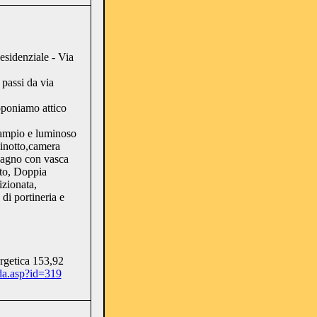
esidenziale - Via
 passi da via
oponiamo attico
ampio e luminoso
cinotto,camera
bagno con vasca
to, Doppia
izionata,
di portineria e
ergetica 153,92
da.asp?id=319