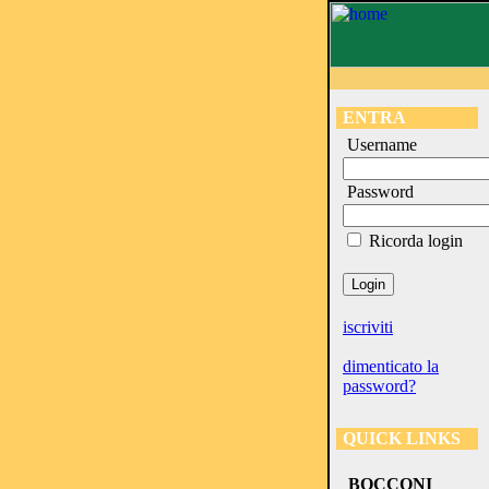
ENTRA
Username
Password
Ricorda login
iscriviti
dimenticato la
password?
QUICK LINKS
BOCCONI