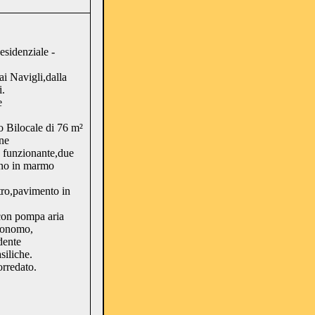
esidenziale -
ai Navigli,dalla
.
e
 Bilocale di 76 m²
ne
o funzionante,due
gno in marmo
tro,pavimento in
 con pompa aria
utonomo,
dente
siliche.
orredato.