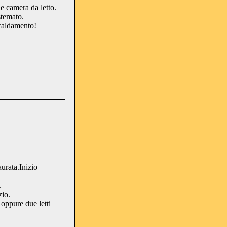
e camera da letto.
stemato.
caldamento!
urata.Inizio
.
zio.
oppure due letti