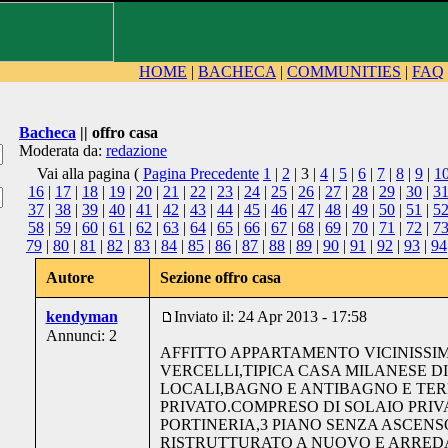
HOME
|
BACHECA
|
COMMUNITIES
|
FAQ
Bacheca
|| offro casa
Moderata da:
redazione
Vai alla pagina (
Pagina Precedente
1
|
2
| 3 |
4
|
5
|
6
|
7
|
8
|
9
|
1
16
|
17
|
18
|
19
|
20
|
21
|
22
|
23
|
24
|
25
|
26
|
27
|
28
|
29
|
30
|
3
37
|
38
|
39
|
40
|
41
|
42
|
43
|
44
|
45
|
46
|
47
|
48
|
49
|
50
|
51
|
5
58
|
59
|
60
|
61
|
62
|
63
|
64
|
65
|
66
|
67
|
68
|
69
|
70
|
71
|
72
|
7
79
|
80
|
81
|
82
|
83
|
84
|
85
|
86
|
87
|
88
|
89
|
90
|
91
|
92
|
93
|
94
Autore
Sezione offro casa
kendyman
Inviato il: 24 Apr 2013 - 17:58
Annunci: 2
AFFITTO APPARTAMENTO VICINISSI
VERCELLI,TIPICA CASA MILANESE DI
LOCALI,BAGNO E ANTIBAGNO E TE
PRIVATO.COMPRESO DI SOLAIO PRIV
PORTINERIA,3 PIANO SENZA ASCEN
RISTRUTTURATO A NUOVO E ARRED