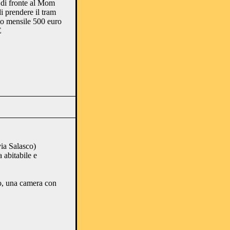
 di fronte al Mom
di prendere il tram
o mensile 500 euro
E
via Salasco)
 abitabile e
o, una camera con