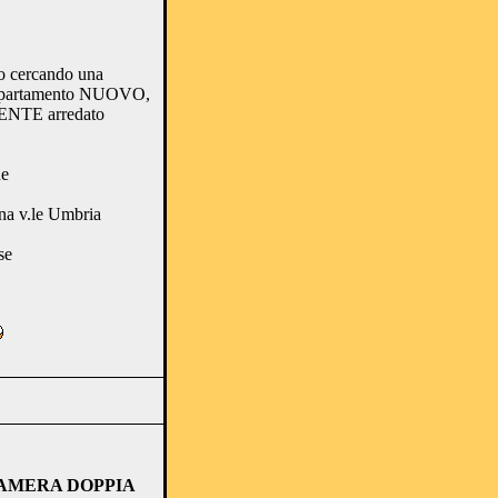
o cercando una
 appartamento NUOVO,
ENTE arredato
ne
ona v.le Umbria
se
CAMERA DOPPIA