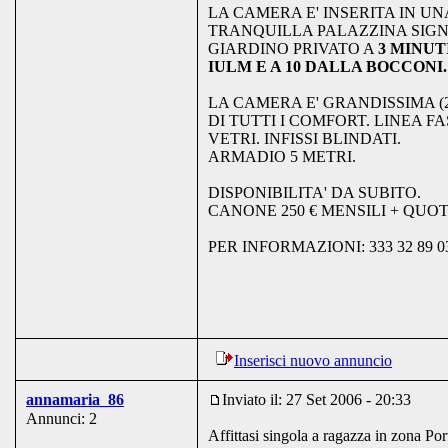
LA CAMERA E' INSERITA IN UN
TRANQUILLA PALAZZINA SIG
GIARDINO PRIVATO A
3 MINUT
IULM E A 10 DALLA BOCCONI.
LA CAMERA E' GRANDISSIMA (
DI TUTTI I COMFORT. LINEA F
VETRI. INFISSI BLINDATI.
ARMADIO 5 METRI.
DISPONIBILITA' DA SUBITO.
CANONE 250 € MENSILI + QUOT
PER INFORMAZIONI: 333 32 89 0
Inserisci nuovo annuncio
annamaria_86
Inviato il: 27 Set 2006 - 20:33
Annunci: 2
Affittasi singola a ragazza in zona Po