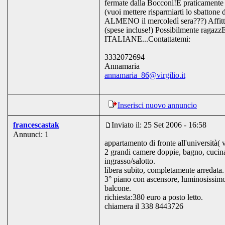
fermate dalla Bocconi!E praticamente
(vuoi mettere risparmiarti lo sbattone 
ALMENO il mercoledì sera???) Affitt
(spese incluse!) Possibilmente ragazz
ITALIANE...Contattatemi:
3332072694
Annamaria
annamaria_86@virgilio.it
Inserisci nuovo annuncio
francescastak
Inviato il: 25 Set 2006 - 16:58
Annunci: 1
appartamento di fronte all'università( 
2 grandi camere doppie, bagno, cucina
ingrasso/salotto.
libera subito, completamente arredata.
3° piano con ascensore, luminosissim
balcone.
richiesta:380 euro a posto letto.
chiamera il 338 8443726