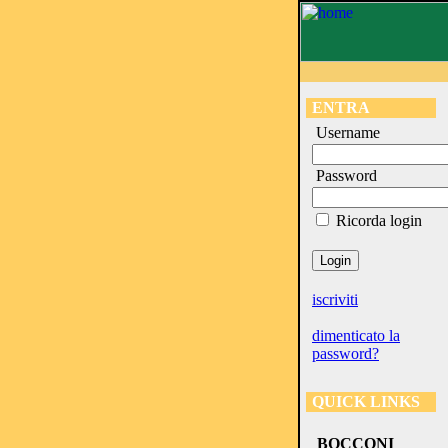
ENTRA
Username
Password
Ricorda login
iscriviti
dimenticato la
password?
QUICK LINKS
BOCCONI