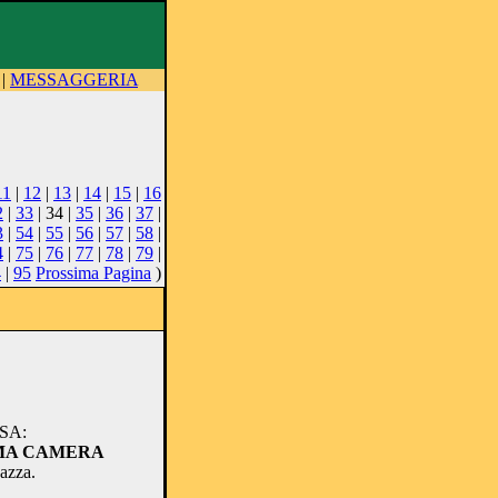
|
MESSAGGERIA
11
|
12
|
13
|
14
|
15
|
16
2
|
33
| 34 |
35
|
36
|
37
|
3
|
54
|
55
|
56
|
57
|
58
|
4
|
75
|
76
|
77
|
78
|
79
|
4
|
95
Prossima Pagina
)
SA:
IMA CAMERA
gazza.