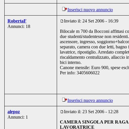
Inserisci nuovo annuncio
RobertaF
Inviato il: 24 Set 2006 - 16:39
Annunci: 18
Bilocale m 700 da Bocconi affittasi co
due studenti/studentesse non residenti
ascensore, ingresso, soggiorno+balcon
separato, camera con due letti, bagno 
lavatrice, ripostiglio. Arredato compl
riscaldamento centralizzato, allaccio i
bici interno.
Canone mensile: Euro 900, spese escl
Per info: 3405606022
Inserisci nuovo annuncio
alepoz
Inviato il: 23 Set 2006 - 12:28
Annunci: 1
CAMERA SINGOLA PER RAG
LAVORATRICE