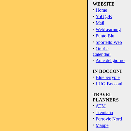
WEBSITE
·
Home
·
YoU@B
·
Mail
·
WebLearning
·
Punto Blu
·
Sportello Web
·
Orari e
Calendari
·
Aule del giorno
IN BOCCONI
·
Blueberrypie
·
LUG Bocconi
TRAVEL
PLANNERS
·
ATM
·
Trenitalia
·
Ferrovie Nord
·
Mappe