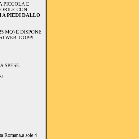
A PICCOLA E
NORILE CON
I A PIEDI DALLO
25 MQ) E DISPONE
ASTWEB. DOPPI
A SPESE.
31
rta Romana,a sole 4