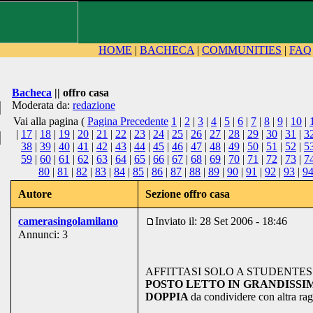
HOME
|
BACHECA
|
COMMUNITIES
|
FAQ
Bacheca
|| offro casa
Moderata da:
redazione
Vai alla pagina (
Pagina Precedente
1
|
2
|
3
|
4
|
5
|
6
|
7
|
8
|
9
|
10
|
|
17
|
18
|
19
|
20
|
21
|
22
|
23
|
24
|
25
|
26
|
27
|
28
|
29
|
30
|
31
|
3
38
|
39
|
40
|
41
|
42
|
43
|
44
|
45
|
46
|
47
|
48
|
49
|
50
|
51
|
52
|
5
59
|
60
|
61
|
62
|
63
|
64
|
65
|
66
|
67
|
68
|
69
|
70
|
71
|
72
|
73
|
7
80
|
81
|
82
|
83
|
84
|
85
|
86
|
87
|
88
|
89
|
90
|
91
|
92
|
93
|
9
Autore
Sezione offro casa
camerasingolamilano
Inviato il: 28 Set 2006 - 18:46
Annunci: 3
AFFITTASI SOLO A STUDENTES
POSTO LETTO IN GRANDISS
DOPPIA
da condividere con altra ra