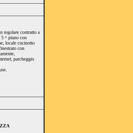
n regolare contratto a
. 5 ^ piano con
e, locale cucinotto
finestrato con
etamente,
nternet, parcheggio
use.
AZZA