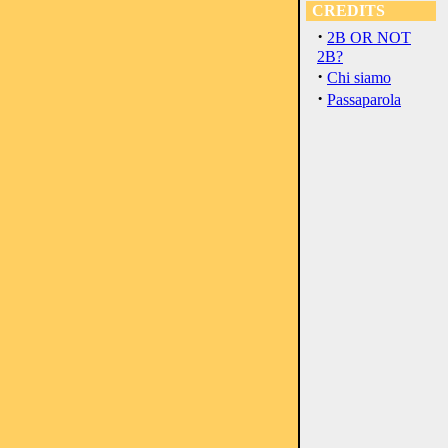
CREDITS
·
2B OR NOT
2B?
·
Chi siamo
·
Passaparola