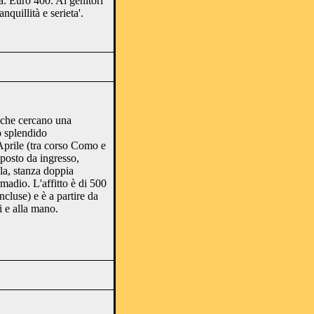
a. Euro 400. Ai genitori
nquillità e serieta'.
 che cercano una
o splendido
prile (tra corso Como e
posto da ingresso,
la, stanza doppia
madio. L'affitto è di 500
ncluse) e è a partire da
 e alla mano.