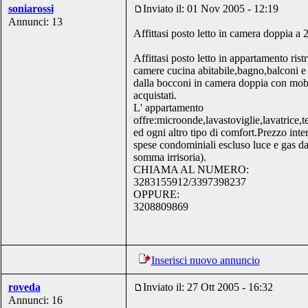
soniarossi
Inviato il: 01 Nov 2005 - 12:19
Annunci: 13
Affittasi posto letto in camera doppia a 
Affittasi posto letto in appartamento ristr
camere cucina abitabile,bagno,balconi e 
dalla bocconi in camera doppia con mob
acquistati.
L' appartamento
offre:microonde,lavastoviglie,lavatrice,t
ed ogni altro tipo di comfort.Prezzo int
spese condominiali escluso luce e gas d
somma irrisoria).
CHIAMA AL NUMERO:
3283155912/3397398237
OPPURE:
3208809869
Inserisci nuovo annuncio
roveda
Inviato il: 27 Ott 2005 - 16:32
Annunci: 16