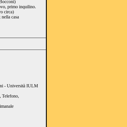
(Bocconi)
vo, primo inquilino.
o circa)
 nella casa
oni - Università IULM
, Telefono,
timanale