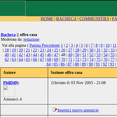
HOME
|
BACHECA
|
COMMUNITIES
|
F
Bacheca
|| offro casa
Moderata da:
redazione
Vai alla pagina (
Pagina Precedente
1
|
2
|
3
|
4
|
5
|
6
|
7
|
8
|
9
|
10
|
11
|
18
|
19
|
20
|
21
|
22
|
23
|
24
|
25
|
26
|
27
|
28
|
29
|
30
|
31
|
32
|
33
40
|
41
|
42
|
43
|
44
|
45
|
46
|
47
| 48 |
49
|
50
|
51
|
52
|
53
|
54
|
55
62
|
63
|
64
|
65
|
66
|
67
|
68
|
69
|
70
|
71
|
72
|
73
|
74
|
75
|
76
|
77
84
|
85
|
86
|
87
|
88
|
89
|
90
|
91
|
92
|
93
|
Autore
Sezione offro casa
PhilDiffy
Inviato il: 03 Nov 2005 - 21:08
Annunci: 4
Inserisci nuovo annuncio