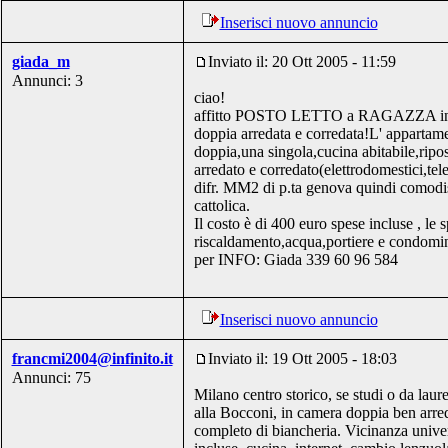
Inserisci nuovo annuncio
giada_m
Inviato il: 20 Ott 2005 - 11:59
Annunci: 3
ciao!
affitto POSTO LETTO a RAGAZZA in a
doppia arredata e corredata!L' appartam
doppia,una singola,cucina abitabile,ripos
arredato e corredato(elettrodomestici,tele
difr. MM2 di p.ta genova quindi comodi
cattolica.
Il costo è di 400 euro spese incluse , le
riscaldamento,acqua,portiere e condomin
per INFO: Giada 339 60 96 584
Inserisci nuovo annuncio
francmi2004@infinito.it
Inviato il: 19 Ott 2005 - 18:03
Annunci: 75
Milano centro storico, se studi o da laur
alla Bocconi, in camera doppia ben arreda
completo di biancheria. Vicinanza univers