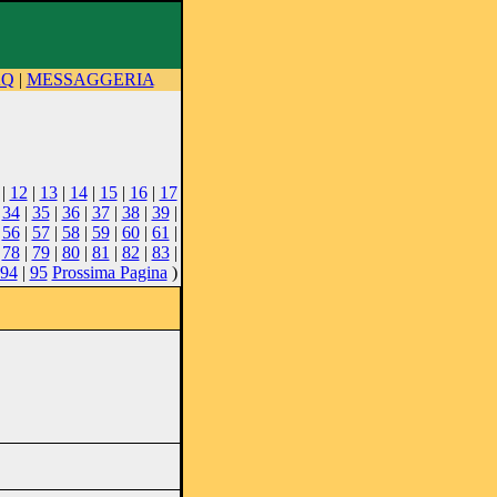
AQ
|
MESSAGGERIA
|
12
|
13
|
14
|
15
|
16
|
17
|
34
|
35
|
36
|
37
|
38
|
39
|
|
56
|
57
|
58
|
59
|
60
|
61
|
|
78
|
79
|
80
|
81
|
82
|
83
|
94
|
95
Prossima Pagina
)