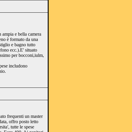
mpia e bella camera
eno è formato da una
tiglio e bagno tutto
fono ecc.).E' situato
ssimo per bocconi,iulm,
 spese includono
io.
eato frequenti un master
ta, offro posto letto
ita', tutte le spese