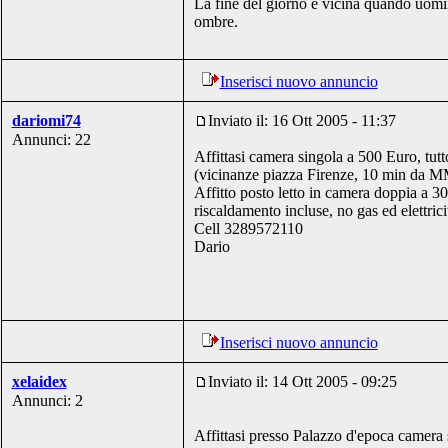
La fine del giorno è vicina quando uomi
ombre.
Inserisci nuovo annuncio
dariomi74
Inviato il: 16 Ott 2005 - 11:37
Annunci: 22
Affittasi camera singola a 500 Euro, tut
(vicinanze piazza Firenze, 10 min da M
Affitto posto letto in camera doppia a 3
riscaldamento incluse, no gas ed elettrici
Cell 3289572110
Dario
Inserisci nuovo annuncio
xelaidex
Inviato il: 14 Ott 2005 - 09:25
Annunci: 2
Affittasi presso Palazzo d'epoca camera 