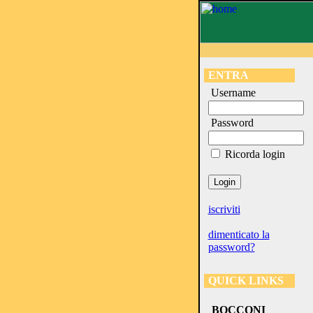
ENTRA
Username
Password
Ricorda login
iscriviti
dimenticato la
password?
QUICK LINKS
BOCCONI