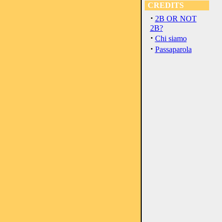
CREDITS
·
2B OR NOT
2B?
·
Chi siamo
·
Passaparola