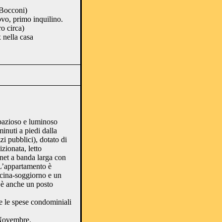
(Bocconi)
vo, primo inquilino.
o circa)
 nella casa
spazioso e luminoso
inuti a piedi dalla
 pubblici), dotato di
zionata, letto
rnet a banda larga con
L’appartamento è
cina-soggiorno e un
 è anche un posto
e le spese condominiali
 Novembre.