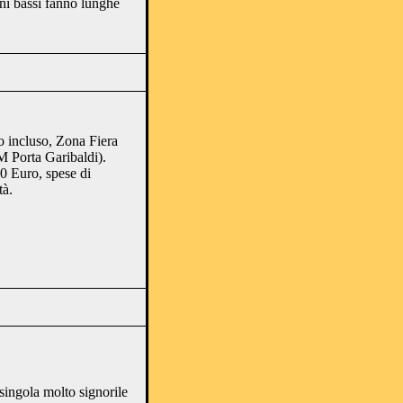
ni bassi fanno lunghe
to incluso, Zona Fiera
M Porta Garibaldi).
00 Euro, spese di
tà.
singola molto signorile