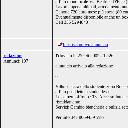
affitto monolocale Via Beatrice D'Este 
Lavori appena ultimati, arredamento nuo
Canone 720 euro mese più spese (80 eur
Eventualmente disponibile anche un box
Cell 335 5294840
Inserisci nuovo annuncio
redazione
Inviato il: 25 Ott 2005 - 12:26
Annunci: 107
annuncio arrivato alla redazione
~
Villino - casa dello studente zona Bocc
affitto posti letto a studendesse
Le camere offrono : Tv, Accesso Intenet
riscaldamento
Servizi: Cambio biancheria e pulizia set
Per info 347 8069439 Vito