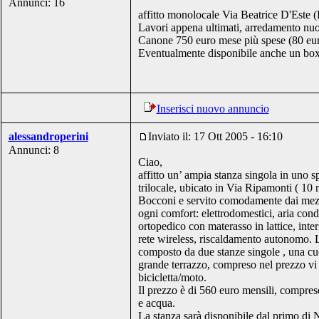
Annunci: 16
affitto monolocale Via Beatrice D'Este 
Lavori appena ultimati, arredamento nuo
Canone 750 euro mese più spese (80 eur
Eventualmente disponibile anche un box
Inserisci nuovo annuncio
alessandroperini
Inviato il: 17 Ott 2005 - 16:10
Annunci: 8
Ciao,
affitto un’ ampia stanza singola in uno 
trilocale, ubicato in Via Ripamonti ( 10 m
Bocconi e servito comodamente dai mezzi
ogni comfort: elettrodomestici, aria condi
ortopedico con materasso in lattice, inte
rete wireless, riscaldamento autonomo. 
composto da due stanze singole , una cu
grande terrazzo, compreso nel prezzo vi
bicicletta/moto.
Il prezzo è di 560 euro mensili, compres
e acqua.
La stanza sarà disponibile dal primo di