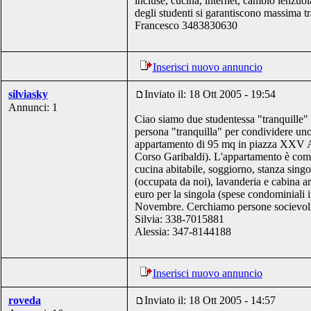
incluse, cucina, internet, cambio lenzuol
degli studenti si garantiscono massima tra
Francesco 3483830630
Inserisci nuovo annuncio
silviasky
Inviato il: 18 Ott 2005 - 19:54
Annunci: 1
Ciao siamo due studentessa "tranquille"
persona "tranquilla" per condividere un
appartamento di 95 mq in piazza XXV A
Corso Garibaldi). L'appartamento è com
cucina abitabile, soggiorno, stanza singo
(occupata da noi), lavanderia e cabina ar
euro per la singola (spese condominiali i
Novembre. Cerchiamo persone socievoli
Silvia: 338-7015881
Alessia: 347-8144188
Inserisci nuovo annuncio
roveda
Inviato il: 18 Ott 2005 - 14:57