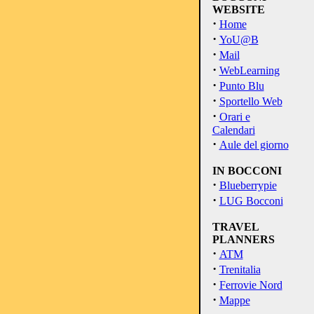
WEBSITE
·
Home
·
YoU@B
·
Mail
·
WebLearning
·
Punto Blu
·
Sportello Web
·
Orari e
Calendari
·
Aule del giorno
IN BOCCONI
·
Blueberrypie
·
LUG Bocconi
TRAVEL
PLANNERS
·
ATM
·
Trenitalia
·
Ferrovie Nord
·
Mappe