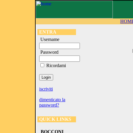
HOM
ENTRA
Username
Password
Ricordami
iscriviti
dimenticato la
password?
QUICK LINKS
BOCCONI