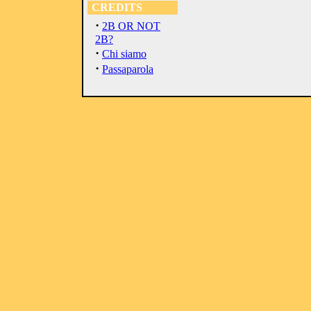
CREDITS
·
2B OR NOT
2B?
·
Chi siamo
·
Passaparola