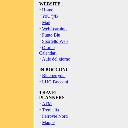
WEBSITE
·
Home
·
YoU@B
·
Mail
·
WebLearning
·
Punto Blu
·
Sportello Web
·
Orari e
Calendari
·
Aule del giorno
IN BOCCONI
·
Blueberrypie
·
LUG Bocconi
TRAVEL
PLANNERS
·
ATM
·
Trenitalia
·
Ferrovie Nord
·
Mappe