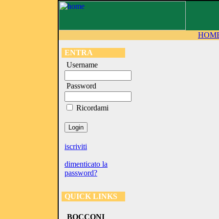
HOM
ENTRA
Username
Password
Ricordami
iscriviti
dimenticato la
password?
QUICK LINKS
BOCCONI