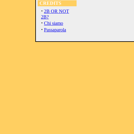
CREDITS
·
2B OR NOT
2B?
·
Chi siamo
·
Passaparola