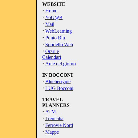
WEBSITE
·
Home
·
YoU@B
·
Mail
·
WebLearning
·
Punto Blu
·
Sportello Web
·
Orari e
Calendari
·
Aule del giorno
IN BOCCONI
·
Blueberrypie
·
LUG Bocconi
TRAVEL
PLANNERS
·
ATM
·
Trenitalia
·
Ferrovie Nord
·
Mappe