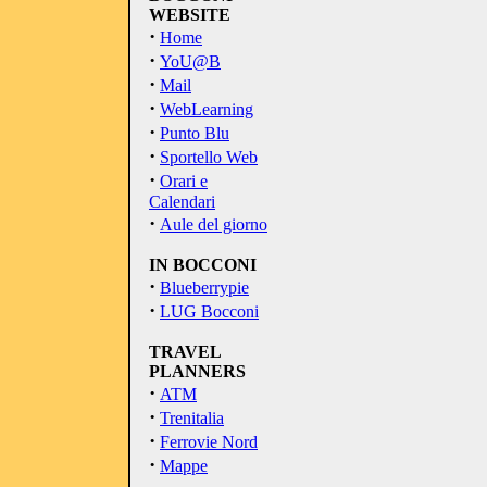
WEBSITE
·
Home
·
YoU@B
·
Mail
·
WebLearning
·
Punto Blu
·
Sportello Web
·
Orari e
Calendari
·
Aule del giorno
IN BOCCONI
·
Blueberrypie
·
LUG Bocconi
TRAVEL
PLANNERS
·
ATM
·
Trenitalia
·
Ferrovie Nord
·
Mappe