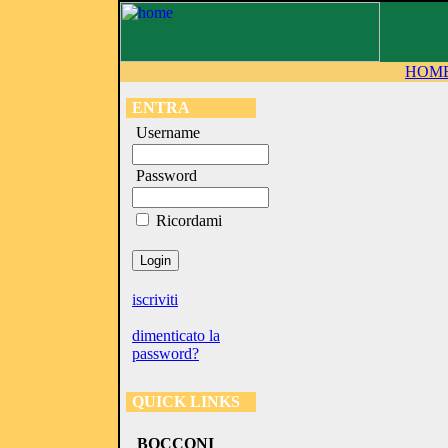
HOM
ENTRA
Username
Password
Ricordami
iscriviti
dimenticato la
password?
QUICK LINKS
BOCCONI