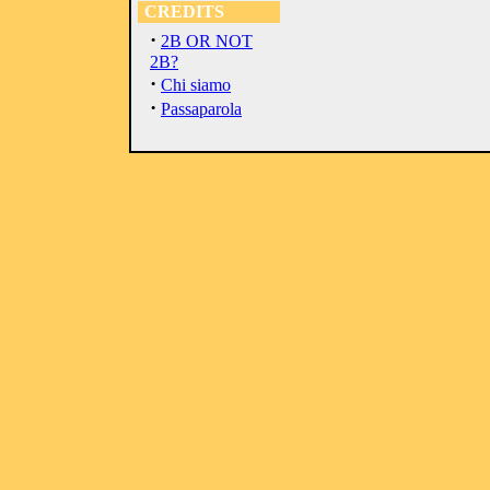
CREDITS
·
2B OR NOT
2B?
·
Chi siamo
·
Passaparola