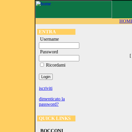
HOM
ENTRA
Username
Password
Ricordami
iscriviti
dimenticato la
password?
QUICK LINKS
BOCCONI