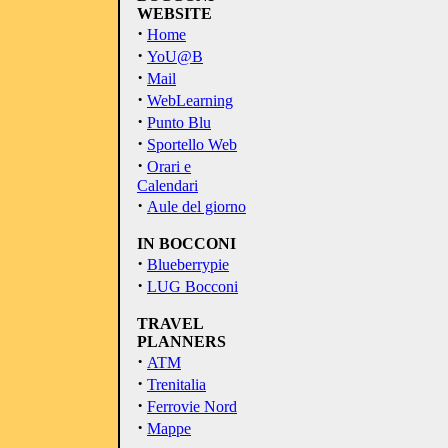
WEBSITE
·
Home
·
YoU@B
·
Mail
·
WebLearning
·
Punto Blu
·
Sportello Web
·
Orari e
Calendari
·
Aule del giorno
IN BOCCONI
·
Blueberrypie
·
LUG Bocconi
TRAVEL
PLANNERS
·
ATM
·
Trenitalia
·
Ferrovie Nord
·
Mappe