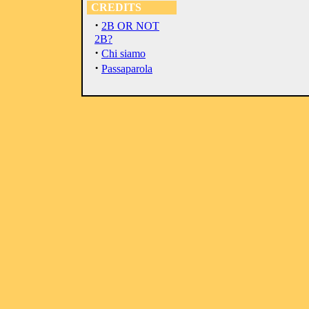
CREDITS
·
2B OR NOT
2B?
·
Chi siamo
·
Passaparola