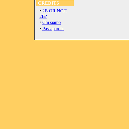
CREDITS
·
2B OR NOT
2B?
·
Chi siamo
·
Passaparola