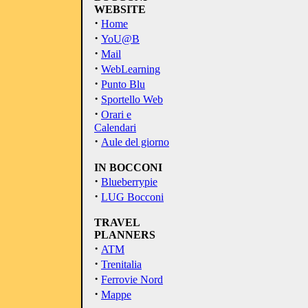
WEBSITE
·
Home
·
YoU@B
·
Mail
·
WebLearning
·
Punto Blu
·
Sportello Web
·
Orari e
Calendari
·
Aule del giorno
IN BOCCONI
·
Blueberrypie
·
LUG Bocconi
TRAVEL
PLANNERS
·
ATM
·
Trenitalia
·
Ferrovie Nord
·
Mappe