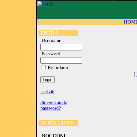
HOM
ENTRA
Username
Password
Ricordami
[
iscriviti
dimenticato la
password?
QUICK LINKS
BOCCONI