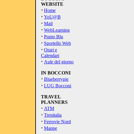
WEBSITE
·
Home
·
YoU@B
·
Mail
·
WebLearning
·
Punto Blu
·
Sportello Web
·
Orari e
Calendari
·
Aule del giorno
IN BOCCONI
·
Blueberrypie
·
LUG Bocconi
TRAVEL
PLANNERS
·
ATM
·
Trenitalia
·
Ferrovie Nord
·
Mappe