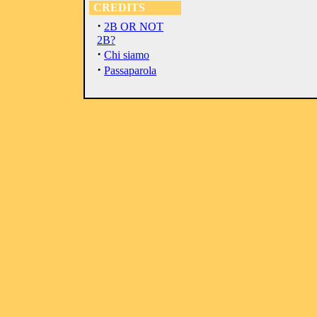
CREDITS
·
2B OR NOT
2B?
·
Chi siamo
·
Passaparola