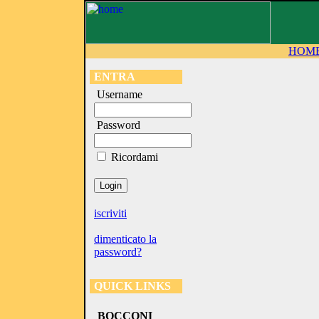
HOM
ENTRA
Username
Password
Ricordami
iscriviti
dimenticato la
password?
QUICK LINKS
BOCCONI